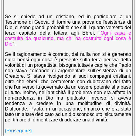
Se si chiede ad un cristiano, ed in particolare a un
Testimone di Geova, di fornire una prova dell'esistenza di
Dio, ci sono grandi probabilità che citi il quarto versetto del
terzo capitolo della lettera agli Ebrei,
"
Ogni casa è
costruita da qualcuno, ma chi ha costruito ogni cosa è
Dio
".
Se il ragionamento è corretto, dal nulla non si è generato
nulla bensì ogni cosa è presente sulla terra per via della
volontà di un progettista, bisogna tuttavia capire che Paolo
non stava cercando di argomentare sull'esistenza di un
Creatore. Si stava rivolgendo ai suoi compagni cristiani,
oltre che ebrei, che certamente non dubitavano del fatto
che l'universo fu governato da un essere potente alla base
di tutto. Inoltre, nell'antichità il problema non era affatto la
non-credenza in Dio ma piuttosto l'inverso: si aveva
tendenza a credere in una moltitudine di divinità.
D'altronde, Paolo, in un'occasione, rimarcò che era stato
fatto un altare dedicato ad un dio sconosciuto, sicuramente
per timore di dimenticare di adorare una divinità.
(Proseguire)