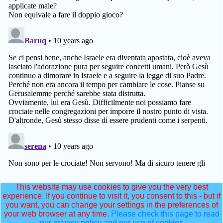
This website may use cookies to give you the very best
experience. If you continue to visit it, you consent to this - but if
you want, you can change your settings in the preferences of
your web browser at any time.
Please check this page to read
our privacy policy and our use of cookies