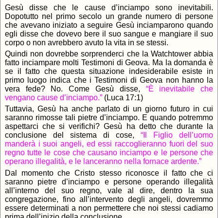
Gesù disse che le cause d’inciampo sono inevitabili.
Dopotutto nel primo secolo un grande numero di persone
che avevano iniziato a seguire Gesù inciamparono quando
egli disse che dovevo bere il suo sangue e mangiare il suo
corpo o non avrebbero avuto la vita in se stessi.
Quindi non dovrebbe sorprenderci che la Watchtower abbia
fatto inciampare molti Testimoni di Geova. Ma la domanda è
se il fatto che questa situazione indesiderabile esiste in
primo luogo indica che i Testimoni di Geova non hanno la
vera fede? No. Come Gesù disse,
“È inevitabile che
vengano cause d’inciampo.”
(Luca 17:1)
Tuttavia, Gesù ha anche parlato di un giorno futuro in cui
saranno rimosse tali pietre d’inciampo. E quando potremmo
aspettarci che si verifichi? Gesù ha detto che durante la
conclusione del sistema di cose,
“Il Figlio dell’uomo
manderà i suoi angeli, ed essi raccoglieranno fuori del suo
regno tutte le cose che causano inciampo e le persone che
operano illegalità, e le lanceranno nella fornace ardente.”
Dal momento che Cristo stesso riconosce il fatto che ci
saranno pietre d’inciampo e persone operando illegalità
all’interno del suo regno, vale al dire, dentro la sua
congregazione, fino all’intervento degli angeli, dovremmo
essere determinati a non permettere che noi stessi cadiamo
prima dell’inizio della conclusione.