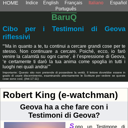
HOME
Indice
English
Français
Italiano
Español
Português
BaruQ
Cibo per i Testimoni di Geova
riflessivi
“‘Ma in quanto a te, tu continui a cercare grandi cose per te
stesso. Non continuare a cercare. Poiché, ecco, io farò
venire la calamità su ogni carne’, è l’espressione di Geova,
‘e certamente ti darò la tua anima come spoglia in tutti i
luoghi nei quali andrai’”
Importante: Questo sito non pretende di possedere la verità. Il lettore dovrebbe essere in
grado di usare discernimento, esaminando attentamente le Scritture per vedere se queste
cose sono così. (Atti 17:11)
Robert King (e-watchman)
Geova ha a che fare con i
Testimoni di Geova?
S
ono un Testimone di