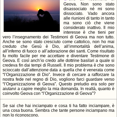
Geova. Non sono stato
disassociato né mi sono
dissociato. Vado ancora
alle riunioni di tanto in tanto
ma sono ciò che viene
considerato inattivo. Il mio
interesse è che tieni per
vero l’insegnamento dei Testimoni di Geova ma non tutto.
Anche se sono stato cresciuto come cattolico, non ho mai
creduto che Gesù è Dio, all’immortalità dell’anima,
all’inferno di fuoco o all’adorazione dei santi. Come risultato
fu molto facile per me accettare e diventare Testimone di
Geova. E così anch’io credo alle dottrine basilari a quale si
credeva fin dai tempi di Russell. Il mio problema è che sono
scioccato dall’attenzione data a quella che è venerata come
“l’Organizzazione di Dio”. Invece di cercare a rafforzare la
nostra fede nel regno di Dio, vogliono farci guardare verso
“l’Organizzazione di Geova”. Questo preludio era solo per
aiutarvi a capire meglio la mia domanda. In realtà, quanto è
coinvolto Geova con “l’Organizzazione di Geova”?
Se sai che hai inciampato e cosa ti ha fatto inciampare, è
una cosa buona. Sembra che tante persone inciampano ma
non lo riconoscono.