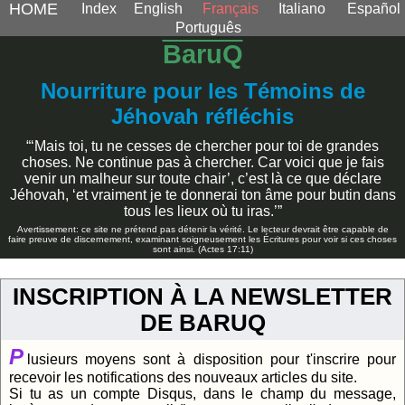
HOME
Index
English
Français
Italiano
Español
Português
BaruQ
Nourriture pour les Témoins de
Jéhovah réfléchis
“‘Mais toi, tu ne cesses de chercher pour toi de grandes
choses. Ne continue pas à chercher. Car voici que je fais
venir un malheur sur toute chair’, c’est là ce que déclare
Jéhovah, ‘et vraiment je te donnerai ton âme pour butin dans
tous les lieux où tu iras.’”
Avertissement: ce site ne prétend pas détenir la vérité. Le lecteur devrait être capable de
faire preuve de discernement, examinant soigneusement les Écritures pour voir si ces choses
sont ainsi. (Actes 17:11)
INSCRIPTION À LA NEWSLETTER
DE BARUQ
P
lusieurs moyens sont à disposition pour t'inscrire pour
recevoir les notifications des nouveaux articles du site.
Si tu as un compte Disqus, dans le champ du message,