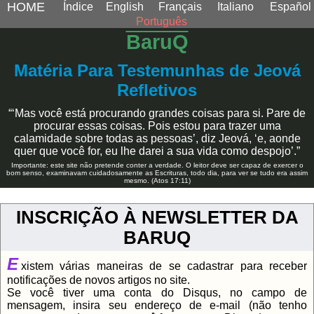
HOME
Índice
English
Français
Italiano
Español
Português
BaruQ
Matéria Para Testemunhas de Jeová
Refletivos
“‘Mas você está procurando grandes coisas para si. Pare de
procurar essas coisas. Pois estou para trazer uma
calamidade sobre todas as pessoas’, diz Jeová, ‘e, aonde
quer que você for, eu lhe darei a sua vida como despojo’.”
Importante: este site não pretende conter a verdade. O leitor deve ser capaz de exercer o
bom senso, examinavam cuidadosamente as Escrituras, todo dia, para ver se tudo era assim
mesmo. (Atos 17:11)
INSCRIÇÃO À NEWSLETTER DA
BARUQ
E
xistem várias maneiras de se cadastrar para receber
notificações de novos artigos no site.
Se você tiver uma conta do Disqus, no campo de
mensagem, insira seu endereço de e-mail (não tenho