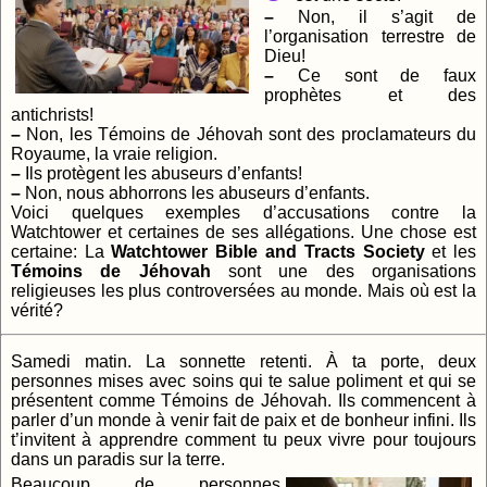
–
Non, il s’agit de
l’organisation terrestre de
Dieu!
–
Ce sont de faux
prophètes et des
antichrists!
–
Non, les Témoins de Jéhovah sont des proclamateurs du
Royaume, la vraie religion.
–
Ils protègent les abuseurs d’enfants!
–
Non, nous abhorrons les abuseurs d’enfants.
Voici quelques exemples d’accusations contre la
Watchtower et certaines de ses allégations. Une chose est
certaine: La
Watchtower Bible and Tracts Society
et les
Témoins de Jéhovah
sont une des organisations
religieuses les plus controversées au monde. Mais où est la
vérité?
Samedi matin. La sonnette retenti. À ta porte, deux
personnes mises avec soins qui te salue poliment et qui se
présentent comme Témoins de Jéhovah. Ils commencent à
parler d’un monde à venir fait de paix et de bonheur infini. Ils
t’invitent à apprendre comment tu peux vivre pour toujours
dans un paradis sur la terre.
Beaucoup de personnes