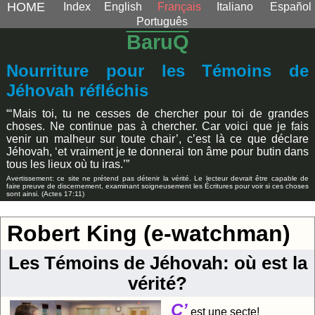
HOME
Index
English
Français
Italiano
Español
Português
BaruQ
Nourriture pour les Témoins de
Jéhovah réfléchis
“‘Mais toi, tu ne cesses de chercher pour toi de grandes
choses. Ne continue pas à chercher. Car voici que je fais
venir un malheur sur toute chair’, c’est là ce que déclare
Jéhovah, ‘et vraiment je te donnerai ton âme pour butin dans
tous les lieux où tu iras.’”
Avertissement: ce site ne prétend pas détenir la vérité. Le lecteur devrait être capable de
faire preuve de discernement, examinant soigneusement les Écritures pour voir si ces choses
sont ainsi. (Actes 17:11)
Robert King (e-watchman)
Les Témoins de Jéhovah: où est la
vérité?
C’
est une secte!