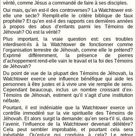
vérité, comme Jésus a commandé de faire à ses disciples.
Oui mais, qu’en est-il des controverses? La Watchtower est-
elle une secte? Remplit-elle le critère biblique de faux
prophète? Et qu’en est-il des rapports ces dernières années
à propos des abus d’enfants parmi les Témoins de
Jéhovah? Où est la vérité?
Plus important, la vraie question est: ces troubles
interdisent-ils à la Watchtower de fonctionner comme
l’organisation terrestre de Jéhovah, comme elle le prétend?
Exprimé différemment, la présence de pierres
d’achoppement rend-elle vain le travail et la foi des Témoins
de Jéhovah?
Du point de vue de la plupart des Témoins de Jéhovah, la
Watchtower exerce une influence bénéfique qui aide les
personnes à être justes et à vivre une vie remplie de sens.
Cependant beaucoup, inclus un nombre croissant d’ex-
Témoins de Jéhovah, estiment qu’il s’agit d’une institution
néfaste.
Pourtant, il est indéniable que la Watchtower exerce un
contrôle immodéré sur la vie spirituelle des Témoins de
Jéhovah. Et alors surgit la demande: qu’en sera-t’il si, dans
l’avenir, l’influence de la Watchtower devenait délétère?
Cela peut sembler improbable, et pourtant cela sera
inévitable. Qu’est-ce qui conduira à cela? Le retour