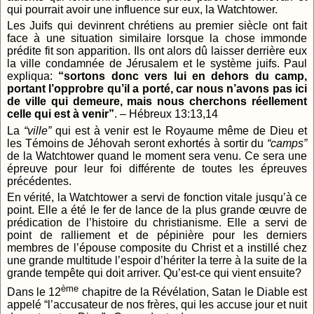
qui pourrait avoir une influence sur eux, la Watchtower.
Les Juifs qui devinrent chrétiens au premier siècle ont fait
face à une situation similaire lorsque la chose immonde
prédite fit son apparition. Ils ont alors dû laisser derrière eux
la ville condamnée de Jérusalem et le système juifs. Paul
expliqua:
“sortons donc vers lui en dehors du camp,
portant l’opprobre qu’il a porté, car nous n’avons pas ici
de ville qui demeure, mais nous cherchons réellement
celle qui est à venir”
. – Hébreux 13:13,14
La
“ville”
qui est à venir est le Royaume même de Dieu et
les Témoins de Jéhovah seront exhortés à sortir du
“camps”
de la Watchtower quand le moment sera venu. Ce sera une
épreuve pour leur foi différente de toutes les épreuves
précédentes.
En vérité, la Watchtower a servi de fonction vitale jusqu’à ce
point. Elle a été le fer de lance de la plus grande œuvre de
prédication de l’histoire du christianisme. Elle a servi de
point de ralliement et de pépinière pour les derniers
membres de l’épouse composite du Christ et a instillé chez
une grande multitude l’espoir d’hériter la terre à la suite de la
grande tempête qui doit arriver. Qu’est-ce qui vient ensuite?
ème
Dans le 12
chapitre de la Révélation, Satan le Diable est
appelé “l’accusateur de nos frères, qui les accuse jour et nuit