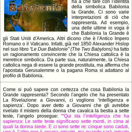
ha a che fare con l'identità
della simbolica Babilonia
la Grande. Ci sono varie
interpretazioni di ciò che
rappresenta. Ad esempio,
una delle ultime in voga è
che Babilonia la Grande è
gli Stati Uniti d'America. Altri dicono che è l'Antico Impero
Romano o il Vaticano. Infatti, già nel 1850 Alexander Hislop
nel suo libro
“Le Due Babilonie” (The Two Babylons)
ha fatto
un ragionamento convincente che la Chiesa cattolica è la
meretrice simbolica. Da parte sua, naturalmente, la Chiesa
cattolica nega di essere la grande prostituta, ma afferma che
l'apostata Gerusalemme o la pagana Roma si adattano al
profilo di Babilonia.
Come si può sapere con certezza che cosa Babilonia la
Grande rappresenta? Secondo l'angelo che ha presentato
La Rivelazione a Giovanni, ci vogliono ‘intelligenza e
sapienza’. Dopo aver detto a Giovanni che gli avrebbe
rivelato il mistero della donna che cavalca la bestia a sette
teste, l’angelo prosegue:
““Qui sta l’intelligenza che ha
sapienza: Le sette teste significano sette monti, in cima ai
quali la donna siede. E ci sono sette re: cinque sono caduti,
uno è, l’altro non è ancora arrivato, ma quando sarà arrivato