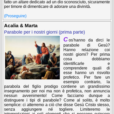
fatto un altare dedicato ad un dio sconosciuto, sicuramente
per timore di dimenticare di adorare una divinità.
(Proseguire)
Acalia & Marta
Parabole per i nostri giorni (prima parte)
C
os'hanno da dirci le
parabole di Gesù?
Hanno relazione coi
nostri giorni? Per prima
cosa dobbiamo
identificarle e
comprendere quali di
esse hanno un risvolto
profetico. Per fare un
esempio contrario, la
parabola del figlio prodigo contiene un grandissimo
insegnamento per noi ma non è profetica, non annuncia
nessun avvenimento! Come facciamo dunque a
distinguere i tipi di parabole? Come al solito, è molto
semplice: ci atterremo a ciò che disse Gesù Cristo stesso,
senza aggiungere né togliere. Limiteremo le
interpretazioni ai soli elementi che si possono evincere