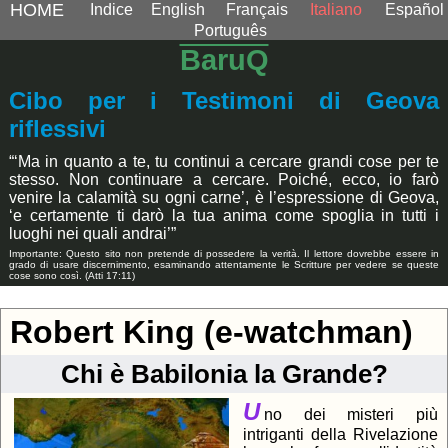
HOME
Indice
English
Français
Italiano
Español
Português
BaruQ
Cibo per i Testimoni di Geova
riflessivi
“‘Ma in quanto a te, tu continui a cercare grandi cose per te
stesso. Non continuare a cercare. Poiché, ecco, io farò
venire la calamità su ogni carne’, è l’espressione di Geova,
‘e certamente ti darò la tua anima come spoglia in tutti i
luoghi nei quali andrai’”
Importante: Questo sito non pretende di possedere la verità. Il lettore dovrebbe essere in
grado di usare discernimento, esaminando attentamente le Scritture per vedere se queste
cose sono così. (Atti 17:11)
Robert King (e-watchman)
Chi è Babilonia la Grande?
U
no dei misteri più
intriganti della Rivelazione