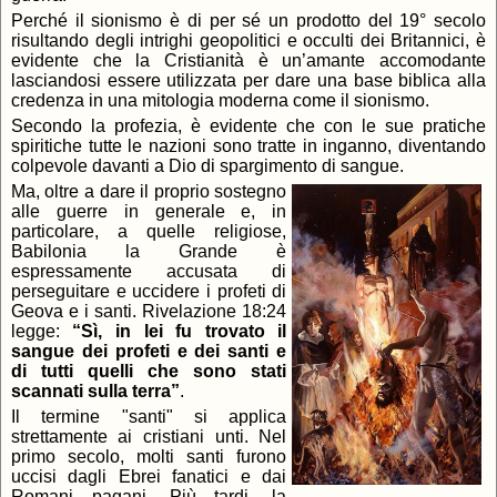
Perché il sionismo è di per sé un prodotto del 19° secolo
risultando degli intrighi geopolitici e occulti dei Britannici, è
evidente che la Cristianità è un’amante accomodante
lasciandosi essere utilizzata per dare una base biblica alla
credenza in una mitologia moderna come il sionismo.
Secondo la profezia, è evidente che con le sue pratiche
spiritiche tutte le nazioni sono tratte in inganno, diventando
colpevole davanti a Dio di spargimento di sangue.
Ma, oltre a dare il proprio sostegno
alle guerre in generale e, in
particolare, a quelle religiose,
Babilonia la Grande è
espressamente accusata di
perseguitare e uccidere i profeti di
Geova e i santi. Rivelazione 18:24
legge:
“Sì, in lei fu trovato il
sangue dei profeti e dei santi e
di tutti quelli che sono stati
scannati sulla terra”
.
Il termine "santi" si applica
strettamente ai cristiani unti. Nel
primo secolo, molti santi furono
uccisi dagli Ebrei fanatici e dai
Romani pagani. Più tardi, la