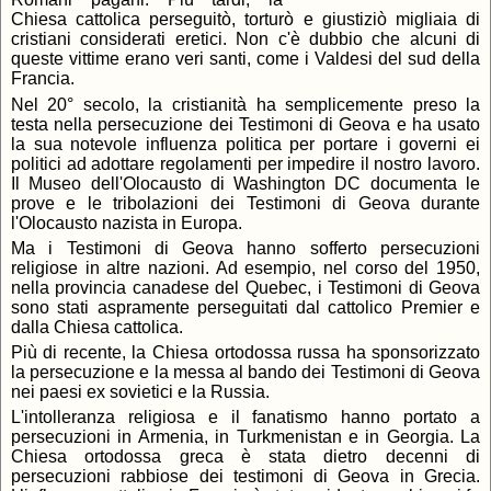
Chiesa cattolica perseguitò, torturò e giustiziò migliaia di
cristiani considerati eretici. Non c'è dubbio che alcuni di
queste vittime erano veri santi, come i Valdesi del sud della
Francia.
Nel 20° secolo, la cristianità ha semplicemente preso la
testa nella persecuzione dei Testimoni di Geova e ha usato
la sua notevole influenza politica per portare i governi ei
politici ad adottare regolamenti per impedire il nostro lavoro.
Il Museo dell'Olocausto di Washington DC documenta le
prove e le tribolazioni dei Testimoni di Geova durante
l'Olocausto nazista in Europa.
Ma i Testimoni di Geova hanno sofferto persecuzioni
religiose in altre nazioni. Ad esempio, nel corso del 1950,
nella provincia canadese del Quebec, i Testimoni di Geova
sono stati aspramente perseguitati dal cattolico Premier e
dalla Chiesa cattolica.
Più di recente, la Chiesa ortodossa russa ha sponsorizzato
la persecuzione e la messa al bando dei Testimoni di Geova
nei paesi ex sovietici e la Russia.
L'intolleranza religiosa e il fanatismo hanno portato a
persecuzioni in Armenia, in Turkmenistan e in Georgia. La
Chiesa ortodossa greca è stata dietro decenni di
persecuzioni rabbiose dei testimoni di Geova in Grecia.