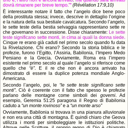
dovrà rimanere per breve tempo.””
(Révélation 17:9,10)
È interessante notare il fatto che l’angelo dice bene poco
della prostituta stessa; invece, descrive in dettaglio l’origine
e la natura della sua bestiale cavalcatura. Secondo l’angelo,
le sette teste della bestia selvaggia rappresentano sette re
che governano in successione. Disse chiaramente:
Le sette
teste significano sette monti, in cima ai quali la donna siede.
Cinque re erano già caduti nel primo secolo quando fu data
la Rivelazione. Chi erano? Secondo la storia biblica e le
profezie, furono l’Egitto, l’Assiria, Babilonia, l’Impero Medo
Persiano e la Grecia. Ovviamente, Roma era l’impero
esistente nel primo secolo al quale l’angelo si riferisce come
quello che
“è”
. E il re che non è ancora arrivato ha
dimostrato di essere la duplice potenza mondiale Anglo-
Americana.
Secondo l’angelo, poi, le
“le sette teste significano sette
monti”
. Ciò è coerente con il fatto che spesso le profezie
parlano delle montagne come simboli dei
governi
. Ad
esempio, Geremia 51:25 paragona il Regno di Babilonia
caduto a
“un monte rovinoso”
e a
“un monte arso”
Ovviamente, Babilonia si trovava in una pianura alluvionale
e non era una città di montagna. È quindi chiaro che Geova
utilizza i monti per simboleggiare le istituzioni politiche.
Altrove nelle Scritture, il proprio regno di Dio è chiamato