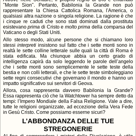
"Monte Sion". Pertanto, Babilonia la Grande non può
rappresentare la Chiesa Cattolica Romana, l'America, o
qualsiasi altra nazione o singola religione. La ragione è che
i cinque re caduti che sono stati dominati dalla prostituta
esistevano
prima
di Cristo e
molto prima
della comparsa del
Vaticano o degli Stati Uniti.
Allo stesso modo, alcune persone che si chiamano loro
stessi
interpreti
insistono sul fatto che i sette monti sono in
realtà le sette colline letterale sulle quali la città di Roma è
stata edificata. Ma chiunque abbia un certo grado di
intelligenza capirà da solo leggendo le parole dell’angelo
che i sette monti sono semplicemente le sette teste della
bestia e non colli letterali, e che le sette teste simboleggiano
sette regni consecutivi che governano il mondo e hanno un
impatto significativo sui servitori di Geova.
Allora, cosa rappresenta
davvero
Babilonia la Grande?
Essa rappresenta ciò che la Watchtower ha sempre detto da
tempi: l’Impero Mondiale della Falsa Religione. Vale a dire,
tutte le religioni organizzate, ad eccezione della Vera Fede
in Gesù Cristo. Come possiamo esserne sicuri?
L’ABBONDANZA DELLE TUE
STREGONERIE