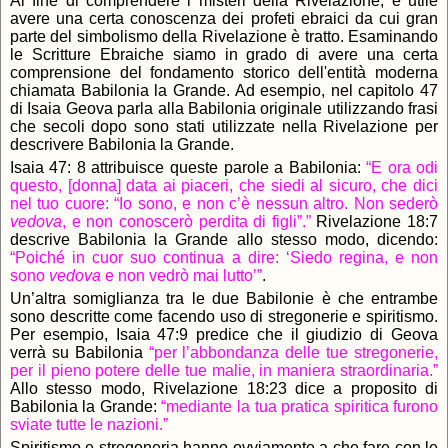
Al fine di comprendere i misteri della Rivelazione, è utile
avere una certa conoscenza dei profeti ebraici da cui gran
parte del simbolismo della Rivelazione è tratto. Esaminando
le Scritture Ebraiche siamo in grado di avere una certa
comprensione del fondamento storico dell'entità moderna
chiamata Babilonia la Grande. Ad esempio, nel capitolo 47
di Isaia Geova parla alla Babilonia originale utilizzando frasi
che secoli dopo sono stati utilizzate nella Rivelazione per
descrivere Babilonia la Grande.
Isaia 47: 8 attribuisce queste parole a Babilonia:
“E ora odi
questo, [donna] data ai piaceri, che siedi al sicuro, che dici
nel tuo cuore: “Io sono, e non c’è nessun altro. Non sederò
vedova
, e non conoscerò perdita di figli”.”
Rivelazione 18:7
descrive Babilonia la Grande allo stesso modo, dicendo:
“Poiché in cuor suo continua a dire: ‘Siedo regina, e non
sono
vedova
e non vedrò mai lutto’”
.
Un’altra somiglianza tra le due Babilonie è che entrambe
sono descritte come facendo uso di stregonerie e spiritismo.
Per esempio, Isaia 47:9 predice che il giudizio di Geova
verrà su Babilonia
“per l’abbondanza delle tue stregonerie,
per il pieno potere delle tue malie, in maniera straordinaria.”
Allo stesso modo, Rivelazione 18:23 dice a proposito di
Babilonia la Grande:
“mediante la tua pratica spiritica furono
sviate tutte le nazioni.”
Spiritismo e stregoneria hanno ovviamente a che fare con le