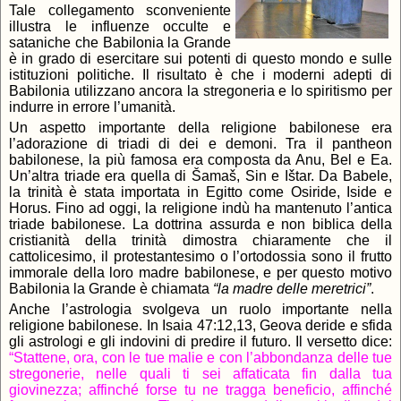
Tale collegamento sconveniente
illustra le influenze occulte e
sataniche che Babilonia la Grande
è in grado di esercitare sui potenti di questo mondo e sulle
istituzioni politiche. Il risultato è che i moderni adepti di
Babilonia utilizzano ancora la stregoneria e lo spiritismo per
indurre in errore l’umanità.
Un aspetto importante della religione babilonese era
l’adorazione di triadi di dei e demoni. Tra il pantheon
babilonese, la più famosa era composta da Anu, Bel e Ea.
Un’altra triade era quella di Šamaš, Sin e Ištar. Da Babele,
la trinità è stata importata in Egitto come Osiride, Iside e
Horus. Fino ad oggi, la religione indù ha mantenuto l’antica
triade babilonese. La dottrina assurda e non biblica della
cristianità della trinità dimostra chiaramente che il
cattolicesimo, il protestantesimo o l’ortodossia sono il frutto
immorale della loro madre babilonese, e per questo motivo
Babilonia la Grande è chiamata
“la madre delle meretrici”
.
Anche l’astrologia svolgeva un ruolo importante nella
religione babilonese. In Isaia 47:12,13, Geova deride e sfida
gli astrologi e gli indovini di predire il futuro. Il versetto dice:
“Stattene, ora, con le tue malie e con l’abbondanza delle tue
stregonerie, nelle quali ti sei affaticata fin dalla tua
giovinezza; affinché forse tu ne tragga beneficio, affinché