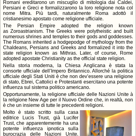
Romani ereditarono un miscuglio di mitologia dai Caldei,
Persiani e Greci e formalizzarono la loro religione nota col
nome Mitra. Più tardi, naturalmente Roma adottò il
cristianesimo apostato come religione ufficiale.
The Persian Empire adopted the religion known
as Zoroastrianism. The Greeks were polytheistic and built
numerous shrines and temples to their gods and goddesses.
The Romans inherited a hodgepodge of mythology from the
Chaldeans, Persians and Greeks and formalized it into the
state religion known as Mithras. Later, of course, Rome
adopted apostate Christianity as the official state religion.
Nella storia moderna, la Chiesa Anglicana è stata la
consorte ufficiale dell’Impero Britannico. Allorché la politica
ufficiale degli Stati Uniti è che non dev’essere una religione
di stato, Ebrei, Cattolici e Protestanti esercitano una potente
influenza sul sistema politico americano.
Opportunamente, la religione ufficiale delle Nazioni Unite à
la religione New Age per il Nuovo Ordine che, in realtà, non
è che un insieme di tutte le precedenti religioni.
Molto è stato scritto sulla casa
editrice Lucis Trust, già Lucifer
Trust, che apparentemente ha una
potente influenza ipnotica sulla
burocrazia delle Nazioni Unite.