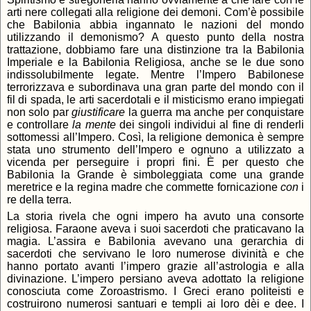
arti nere collegati alla religione dei demoni. Com’è possibile
che Babilonia abbia ingannato le nazioni del mondo
utilizzando il demonismo? A questo punto della nostra
trattazione, dobbiamo fare una distinzione tra la Babilonia
Imperiale e la Babilonia Religiosa, anche se le due sono
indissolubilmente legate. Mentre l’Impero Babilonese
terrorizzava e subordinava una gran parte del mondo con il
fil di spada, le arti sacerdotali e il misticismo erano impiegati
non solo par
giustificare
la guerra ma anche per conquistare
e controllare
la mente
dei singoli individui al fine di renderli
sottomessi all’Impero. Così, la religione demonica è sempre
stata uno strumento dell’Impero e ognuno a utilizzato a
vicenda per perseguire i propri fini. È per questo che
Babilonia la Grande è simboleggiata come una grande
meretrice e la regina madre che commette fornicazione
con
i
re della terra.
La storia rivela che ogni impero ha avuto una consorte
religiosa. Faraone aveva i suoi sacerdoti che praticavano la
magia. L’assira e Babilonia avevano una gerarchia di
sacerdoti che servivano le loro numerose divinità e che
hanno portato avanti l’impero grazie all’astrologia e alla
divinazione. L’impero persiano aveva adottato la religione
conosciuta come Zoroastrismo. I Greci erano politeisti e
costruirono numerosi santuari e templi ai loro dèi e dee. I