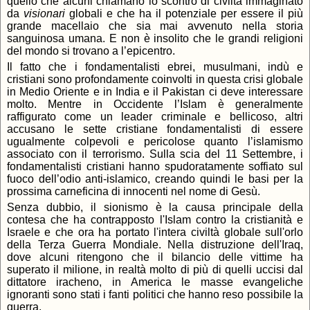
quello che alcuni chiamano lo scontro di civiltà immaginato
da
visionari
globali e che ha il potenziale per essere il più
grande macellaio che sia mai avvenuto nella storia
sanguinosa umana. E non è insolito che le grandi religioni
del mondo si trovano a l’epicentro.
Il fatto che i fondamentalisti ebrei, musulmani, indù e
cristiani sono profondamente coinvolti in questa crisi globale
in Medio Oriente e in India e il Pakistan ci deve interessare
molto. Mentre in Occidente l’Islam è generalmente
raffigurato come un leader criminale e bellicoso, altri
accusano le sette cristiane fondamentalisti di essere
ugualmente colpevoli e pericolose quanto l’islamismo
associato con il terrorismo. Sulla scia del 11 Settembre, i
fondamentalisti cristiani hanno spudoratamente soffiato sul
fuoco dell’odio anti-islamico, creando quindi le basi per la
prossima carneficina di innocenti nel nome di Gesù.
Senza dubbio, il sionismo è la causa principale della
contesa che ha contrapposto l'Islam contro la cristianità e
Israele e che ora ha portato l'intera civiltà globale sull'orlo
della Terza Guerra Mondiale. Nella distruzione dell'Iraq,
dove alcuni ritengono che il bilancio delle vittime ha
superato il milione, in realtà molto di più di quelli uccisi dal
dittatore iracheno, in America le masse evangeliche
ignoranti sono stati i fanti politici che hanno reso possibile la
guerra.