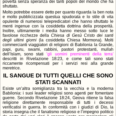
povertà senza speranza dei tanti popoli del mondo che ha
sfruttato.
Molto potrebbe essere detto per quanto riguarda la ben nota
e molto pubblicizzata questua spudorata e lo stile di vita
opulente di numerosi telepredicatori che hanno sfruttato le
menti ingenue con la cosiddetta dottrina della prosperità.
Inoltre, ultimamente i media hanno messo sotto luce le
favolose ricchezze della
Chiesa di Gesù Cristo dei santi
degli ultimi giorni
(la cosiddetta Chiesa Mormona). Molti
commercianti viaggiatori di religioni di Babilonia la Grande,
papi, guru, swami, rabbini, pastori protestanti, mullah
dell’Islam, sono stati
’gli uomini preminenti della terra’
descritti in Rivelazione 18:23, e come tali sono stati
riccamente ricompensati per i servizi resi alla grande
meretrice.
IL SANGUE DI TUTTI QUELLI CHE SONO
STATI SCANNATI
Esiste un’altra somiglianza tra la vecchia e la moderna
Babilonia: i suoi leader religiosi sono agenti per fomentare
guerre. Secondo Rivelazione 18:24, Geova ritiene la falsa
religione direttamente responsabile di tutti i decessi
verificatisi in guerra. In conformità con i giudizi di Dio, la
storia insegna che il fanatismo religioso e l’impegno politico