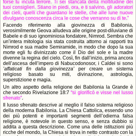
forse tu incuta terrore. Ti sei stancata della moltitudine dei
tuoi consiglieri. Stiano in piedi, ora, e ti salvino, gli adoratori
dei cieli, quelli che guardano le stelle, che alle lune nuove
divulgano conoscenza circa le cose che verranno su di te.”
Facendo riferimento alla giovinezza di Babilonia,
verosimilmente Geova alludeva alle origine post-diluviane di
Babele e di suo ignominiosa fondatore, Nimrod. Sembra che
un’intera mitologia sia stata costruita attorno ai rapporti tra
Nimrod e sua madre Semiramide, in modo che dopo la sua
morte egli fu divinizzato come il Dio del sole e la madre
divenne la regina del cielo. Così, fin dall’inizio, prima ancora
dell’ascesa dell’impero di Nabucodonosor, i Caldei si sono
’affaticati fin dalla giovinezza’
per creare un sistema
religioso basato su miti, divinazione, astrologia,
superstizione e magia.
Un altro aspetto della religione dei Babilonia la Grande è
che secondo Rivelazione 18:7
“si glorificò e visse nel lusso
sfrenato”
.
Il lusso sfrenato descrive al meglio il falso sistema religioso
della moderna Babilonia. La Chiesa Cattolica, essendo uno
dei più potenti e importanti segmenti dell’odierna falsa
religione, è notevole in questo senso, e senza dubbio si
addita a questa descrizione. Come una delle istituzioni più
ricche del mondo, la Chiesa si trova in netto contrasto con la