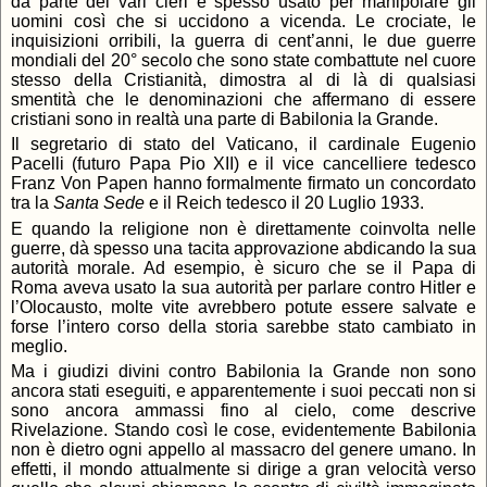
da parte dei vari cleri è spesso usato per manipolare gli
uomini così che si uccidono a vicenda. Le crociate, le
inquisizioni orribili, la guerra di cent’anni, le due guerre
mondiali del 20° secolo che sono state combattute nel cuore
stesso della Cristianità, dimostra al di là di qualsiasi
smentità che le denominazioni che affermano di essere
cristiani sono in realtà una parte di Babilonia la Grande.
Il segretario di stato del Vaticano, il cardinale Eugenio
Pacelli (futuro Papa Pio XII) e il vice cancelliere tedesco
Franz Von Papen hanno formalmente firmato un concordato
tra la
Santa Sede
e il Reich tedesco il 20 Luglio 1933.
E quando la religione non è direttamente coinvolta nelle
guerre, dà spesso una tacita approvazione abdicando la sua
autorità morale. Ad esempio, è sicuro che se il Papa di
Roma aveva usato la sua autorità per parlare contro Hitler e
l’Olocausto, molte vite avrebbero potute essere salvate e
forse l’intero corso della storia sarebbe stato cambiato in
meglio.
Ma i giudizi divini contro Babilonia la Grande non sono
ancora stati eseguiti, e apparentemente i suoi peccati non si
sono ancora ammassi fino al cielo, come descrive
Rivelazione. Stando così le cose, evidentemente Babilonia
non è dietro ogni appello al massacro del genere umano. In
effetti, il mondo attualmente si dirige a gran velocità verso