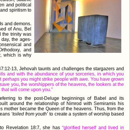
en and political
and spiritism to
gods and demons.
ed of Anu, Bel
the trinity was
s day, the ages-
nonsensical and
 Orthodoxy, and
r, which is why
h 47:12-13, Jehovah taunts and challenges the stargazers and
pells and with the abundance of your sorceries, in which you
that perhaps you might strike people with awe. You have grown
save you, the worshippers of the heavens, the lookers at the
 that will come upon you.”
ferring to the post-Deluge beginnings of Babel and its
uilt around the relationship of Nimrod with Semiramis his
his mother became the Queen of the heavens. Thus, from the
ldeans
‘toiled from youth’
to create a system of worship based
g to Revelation 18:7, she has
“glorified herself and lived in