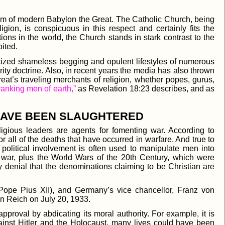
tem of modern Babylon the Great. The Catholic Church, being
ion, is conspicuous in this respect and certainly fits the
tions in the world, the Church stands in stark contrast to the
oited.
ized shameless begging and opulent lifestyles of numerous
ity doctrine. Also, in recent years the media has also thrown
at’s traveling merchants of religion, whether popes, gurus,
ranking men of earth,”
as Revelation 18:23 describes, and as
 HAVE BEEN SLAUGHTERED
igious leaders are agents for fomenting war. According to
r all of the deaths that have occurred in warfare. And true to
c political involvement is often used to manipulate men into
s war, plus the World Wars of the 20th Century, which were
 denial that the denominations claiming to be Christian are
e Pope Pius XII), and Germany’s vice chancellor, Franz von
n Reich on July 20, 1933.
 approval by abdicating its moral authority. For example, it is
inst Hitler and the Holocaust, many lives could have been