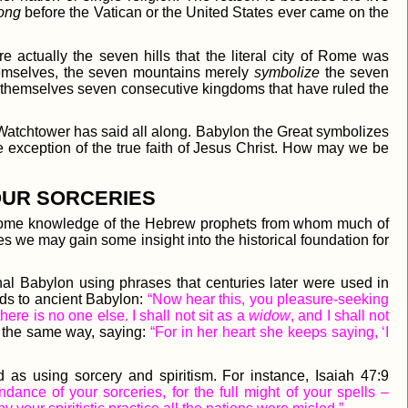
ong
before the Vatican or the United States ever came on the
e actually the seven hills that the literal city of Rome was
themselves, the seven mountains merely
symbolize
the seven
are themselves seven consecutive kingdoms that have ruled the
Watchtower has said all along. Babylon the Great symbolizes
e exception of the true faith of Jesus Christ. How may we be
OUR SORCERIES
ave some knowledge of the Hebrew prophets from whom much of
 we may gain some insight into the historical foundation for
nal Babylon using phrases that centuries later were used in
rds to ancient Babylon:
“Now hear this, you pleasure-seeking
here is no one else. I shall not sit as a
widow
, and I shall not
 the same way, saying:
“For in her heart she keeps saying, ‘I
 as using sorcery and spiritism. For instance, Isaiah 47:9
ndance of your sorceries, for the full might of your spells –