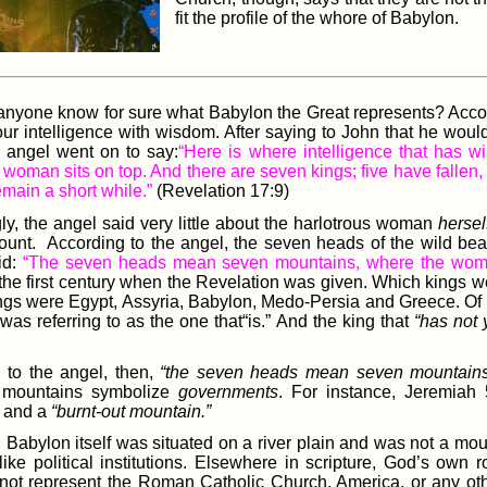
fit the profile of the whore of Babylon.
nyone know for sure what Babylon the Great represents? Accordi
our intelligence with wisdom. After saying to John that he wou
e angel went on to say:
“Here is where intelligence that has
woman sits on top. And there are seven kings; five have fallen, 
main a short while.”
(Revelation 17:9)
gly, the angel said very little about the harlotrous woman
hersel
ount. According to the angel, the seven heads of the wild bea
id:
“The seven heads mean seven mountains, where the woman
the first century when the Revelation was given. Which kings we
kings were Egypt, Assyria, Babylon, Medo-Persia and Greece. Of 
was referring to as the one that“is.” And the king that
“has not 
 to the angel, then,
“the seven heads mean seven mountains
 mountains symbolize
governments
. For instance, Jeremiah
and a
“burnt-out mountain.”
 Babylon itself was situated on a river plain and was not a mo
like political institutions. Elsewhere in scripture, God’s own
not represent the Roman Catholic Church, America, or any othe