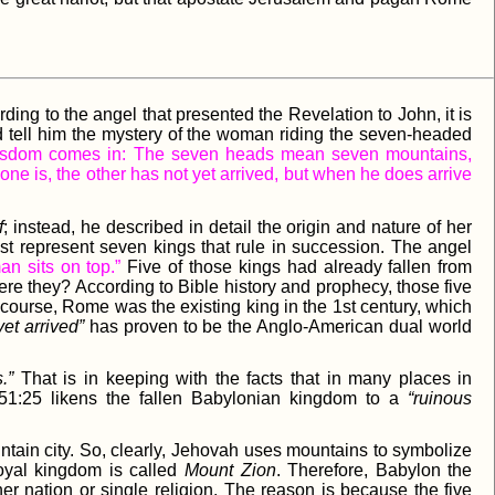
ng to the angel that presented the Revelation to John, it is
ld tell him the mystery of the woman riding the seven-headed
 wisdom comes in: The seven heads mean seven mountains,
one is, the other has not yet arrived, but when he does arrive
f
; instead, he described in detail the origin and nature of her
st represent seven kings that rule in succession. The angel
 sits on top.”
Five of those kings had already fallen from
re they? According to Bible history and prophecy, those five
course, Rome was the existing king in the 1st century, which
yet arrived”
has proven to be the Anglo-American dual world
.”
That is in keeping with the facts that in many places in
 51:25 likens the fallen Babylonian kingdom to a
“ruinous
untain city. So, clearly, Jehovah uses mountains to symbolize
 royal kingdom is called
Mount Zion
. Therefore, Babylon the
r nation or single religion. The reason is because the five