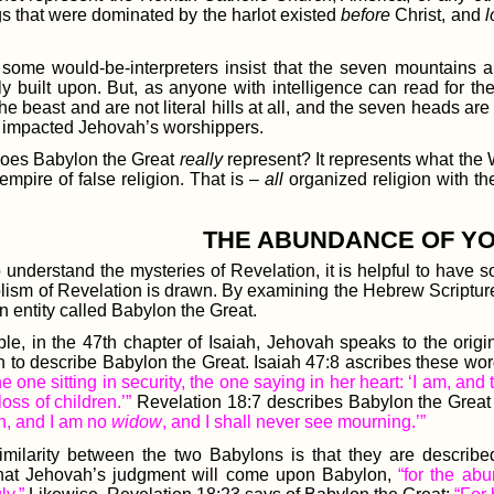
gs that were dominated by the harlot existed
before
Christ, and
l
 some would-be-interpreters insist that the seven mountains ar
y built upon. But, as anyone with intelligence can read for 
he beast and are not literal hills at all, and the seven heads 
 impacted Jehovah’s worshippers.
oes Babylon the Great
really
represent? It represents what the 
empire of false religion. That is –
all
organized religion with th
THE ABUNDANCE OF Y
to understand the mysteries of Revelation, it is helpful to h
lism of Revelation is drawn. By examining the Hebrew Scriptures
 entity called Babylon the Great.
le, in the 47th chapter of Isaiah, Jehovah speaks to the origi
n to describe Babylon the Great. Isaiah 47:8 ascribes these wo
 one sitting in security, the one saying in her heart: ‘I am, and t
oss of children.’”
Revelation 18:7 describes Babylon the Great
en, and I am no
widow
, and I shall never see mourning.’”
imilarity between the two Babylons is that they are described
 that Jehovah’s judgment will come upon Babylon,
“for the abu