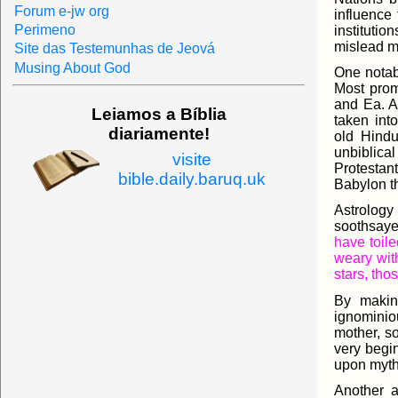
Forum e-jw org
influence
Perimeno
institutio
mislead m
Site das Testemunhas de Jeová
Musing About God
One notabl
Most prom
and Ea. A
Leiamos a Bíblia
taken into
diariamente!
old Hindu
unbiblica
visite
Protestan
bible.daily.baruq.uk
Babylon t
Astrology
soothsayer
have toile
weary wit
stars, tho
By making
ignominio
mother, s
very begi
upon myth,
Another a