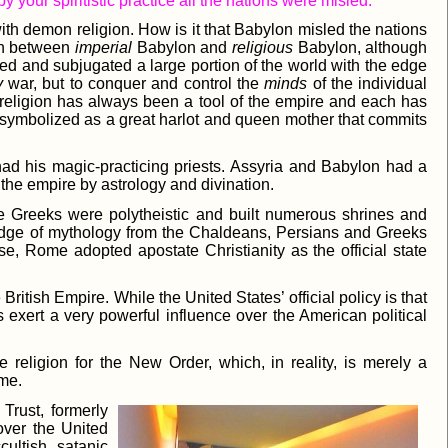
by your spiritistic practice all the nations were misled.”
ith demon religion. How is it that Babylon misled the nations
ion between
imperial
Babylon and
religious
Babylon, although
ed and subjugated a large portion of the world with the edge
y
war, but to conquer and control the
minds
of the individual
religion has always been a tool of the empire and each has
is symbolized as a great harlot and queen mother that commits
had his magic-practicing priests. Assyria and Babylon had a
ed the empire by astrology and divination.
 Greeks were polytheistic and built numerous shrines and
dge of mythology from the Chaldeans, Persians and Greeks
rse, Rome adopted apostate Christianity as the official state
British Empire. While the United States’ official policy is that
s exert a very powerful influence over the American political
ge religion for the New Order, which, in reality, is merely a
ome.
Trust, formerly
over the United
ultish, satanic