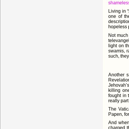
shameless
Living in
one of th
descriptio
hopeless p
Not much 
televangel
light on 
swamis, ra
such, they
Another s
Revelation
Jehovah’s
killing o
fought in
really par
The Vatic
Papen, fo
And when r
charged t