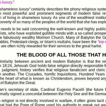
 luxury.”
“shameless luxury”
certainly describes the phony religious sys
e most powerful and prominent segments of modern false relig
n of living in shameless luxury. As one of the wealthiest institu
overty of so many of the peoples of the world that she has expl
needs to be said concerning the well-known and highly public
ists, who have exploited gullible minds with a so-called prosper
the fabulously wealthy Mormon Church. Many of Babylon the Gre
bbis, Protestant clergy, or Islam’s mullahs, have been the
“top-
 are often richly rewarded for their services to the great harlot.
THE BLOOD OF ALL THOSE THAT
imilarity between ancient and modern Babylon is that the rel
 18:24, Jehovah God holds false religion directly responsible fo
 judgment, history verifies that religious fanaticism and cleri
ne another. The Crusades, horrific Inquisitions, Hundred Year
 the heart of what is known as Christendom, proves beyond any
t of Babylon the Great.
an’s secretary of state, Cardinal Eugenio Pacelli (the futur
rmally signed a concordat between the Holy See and the Germa
eligion is not directly involved in warfare, it often gives tacit
hat had the Pope of Rome used his authority to speak out aga