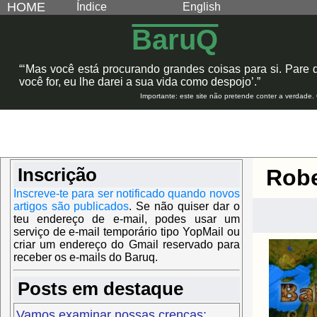
HOME
Índice
English
BaruQ
“‘Mas você está procurando grandes coisas para si. Pare 
você for, eu lhe darei a sua vida como despojo’.”
Importante: este site não pretende conter a verdade.
Inscrição
Robe
Inscreve-te para ser notificado quando novos
artigos são publicados
.
Se não quiser dar o
teu endereço de e-mail, podes usar um
serviço de e-mail temporário tipo YopMail ou
criar um endereço do Gmail reservado para
receber os e-mails do Baruq.
Posts em destaque
Vamos examinar nossas crenças: