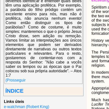
exceeding
devemos identificar e entender quais deles
têm uma aplicação profética. Por exemplo,
Spiritism 
a parábola do filho pródigo contém um
of the wo
excelente ensino para nós, mas não é
the two w
profética, não anuncia nenhum evento!
of the sw
Como então distinguir os tipos de
subjects 
parábolas? Como de costume, é muito
used the o
simples: manteremos o que o próprio Jesus
fornicatio
Cristo disse, sem adição ou remoção.
Vamos limitar as interpretações aos únicos
History v
elementos que podem ser derivados
hierarchy 
diretamente de narrativas ou outros textos
The Persi
particulares e relevantes. Para o resto,
temples t
gostaremos de contentar-nos com a
and formal
resposta do Senhor: "Não cabe a vocês
religion.
saber os tempos ou as épocas que o Pai
colocou sob sua própria autoridade”. – Atos
In modern 
1:7
there must
(Prosseguir
system.
Appropriat
ÍNDICE
conglomera
Much has 
Links úteis
Lucifer Tr
e-watchman (Robert King)
Nations b