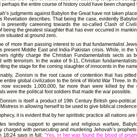
perhaps the entire course of history could have been changed fo
ah’s judgments against Babylon the Great have not taken place 
s Revelation describes. That being the case, evidently Babylon
 is presently careening towards the so-called Clash of Civil
of being the greatest slaughter that has ever occurred in mankind
are situated at ground zero.
be of more than passing interest to us that fundamentalist Jew
s present Middle East and India-Pakistan crisis. While, in the
others rightly charge the Christian Fundamentalists sects as
d with terrorism. In the wake of 9-11, Christian fundamentalist
tting the stage for the coming slaughter of innocents in the nam
nably, Zionism is the root cause of contention that has pitt
e entire global civilization to the brink of World War Three. In 
l now exceeds 1,000,000, far more than were killed by the d
ls were the political foot soldiers that made the war possible.
onism is itself a product of 19th Century British geo-political 
Mistress in allowing herself to be used to give biblical creden
ophecy, it is evident that by her spiritistic practice all nations 
des lending support to general and religious warfare, Babyl
lly charged with persecuting and murdering Jehovah’s prophets
n 18:24 says in full:
“Yes, in her was found the blood of proph