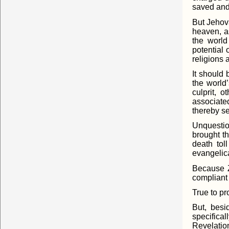
saved and 
But Jehov
heaven, a
the world
potential 
religions 
It should 
the world’
culprit, 
associate
thereby se
Unquestio
brought th
death tol
evangelica
Because Zi
compliant 
True to pr
But, besi
specifica
Revelatio