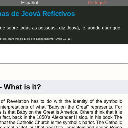
Español
Português
as de Jeová Refletivos
de sobre todas as pessoas’, diz Jeová, ‘e, aonde quer que
o dia, para ver se tudo era assim mesmo. (Atos 17:11)
 What is it?
 of Revelation has to do with the identity of the symbolic
nterpretations of what “Babylon the Great” represents. For
s is that Babylon the Great is America. Others think that it is
 fact, back in the 1850’s Alexander Hislop, in his book The
at the Catholic Church is the symbolic harlot. The Catholic
the great harlot, but that apostate Jerusalem and pagan Rome