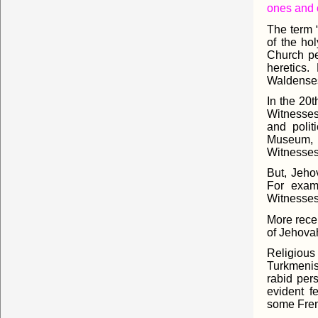
ones and 
The term “
of the ho
Church pe
heretics
Waldenses
In the 20
Witnesses
and polit
Museum, 
Witnesses
But, Jeho
For exam
Witnesses
More rece
of Jehova
Religiou
Turkmenis
rabid per
evident f
some Fren