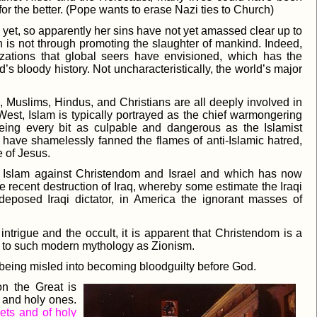
r the better. (Pope wants to erase Nazi ties to Church)
yet, so apparently her sins have not yet amassed clear up to
 is not through promoting the slaughter of mankind. Indeed,
izations that global seers have envisioned, which has the
’s bloody history. Not uncharacteristically, the world’s major
s, Muslims, Hindus, and Christians are all deeply involved in
 West, Islam is typically portrayed as the chief warmongering
 being every bit as culpable and dangerous as the Islamist
s have shamelessly fanned the flames of anti-Islamic hatred,
e of Jesus.
ed Islam against Christendom and Israel and which has now
the recent destruction of Iraq, whereby some estimate the Iraqi
eposed Iraqi dictator, in America the ignorant masses of
intrigue and the occult, it is apparent that Christendom is a
ce to such modern mythology as Zionism.
are being misled into becoming bloodguilty before God.
on the Great is
 and holy ones.
ets and of holy