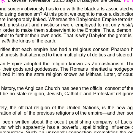
ly.”
Likewise, Revelation 18:23 says of Babylon the Great:
“For 
and sorcery obviously has to do with the black arts associated w
rld using demonism? At this point we ought to make a distinct
ere inseparably linked. Whereas the Babylonian Empire terroriz
ord, priest-craft and mysticism were employed to not only
justif
in order to make them subservient to the Empire. Thus, demon 
ther to further their own ends. That is why Babylon the great 
n
with
the kings of the earth.
erifies that each empire has had a religious consort. Pharaoh 
of priests that attended to their multiplicity of deities and steer
an Empire adopted the religion known as Zoroastrianism. The
o their gods and goddesses. The Romans inherited a hodgepo
ized it into the state religion known as Mithras. Later, of cou
history, the Anglican Church has been the official consort of the 
 be no state religion, Jewish, Catholic and Protestant religion
ely, the official religion of the United Nations, is the new a
tion of all of the previous religions of the empire—and then s
been written about the occult publishing company of Lucis 
ust
, which apparently has a powerful, spellbinding influence 
ureaucracy. Such an unseemly connection exemplifies the occ