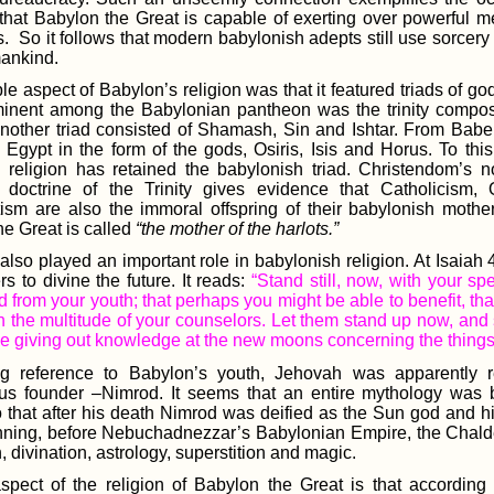
 that Babylon the Great is capable of exerting over powerful m
ns. So it follows that modern babylonish adepts still use sorcery 
ankind.
e aspect of Babylon’s religion was that it featured triads of 
inent among the Babylonian pantheon was the trinity compos
nother triad consisted of Shamash, Sin and Ishtar. From Babel 
 Egypt in the form of the gods, Osiris, Isis and Horus. To thi
 religion has retained the babylonish triad. Christendom’s 
l doctrine of the Trinity gives evidence that Catholicism,
tism are also the immoral offspring of their babylonish mothe
he Great is called
“the mother of the harlots.”
 also played an important role in babylonish religion. At Isaia
s to divine the future. It reads:
“Stand still, now, with your s
d from your youth; that perhaps you might be able to benefit, 
h the multitude of your counselors. Let them stand up now, and 
se giving out knowledge at the new moons concerning the things
 reference to Babylon’s youth, Jehovah was apparently re
us founder –Nimrod. It seems that an entire mythology was b
o that after his death Nimrod was deified as the Sun god and 
nning, before Nebuchadnezzar’s Babylonian Empire, the Cha
 divination, astrology, superstition and magic.
spect of the religion of Babylon the Great is that accordin