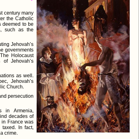
rst century many
er the Catholic
ns deemed to be
s, such as the
cuting Jehovah’s
the governments
 The Holocaust
s of Jehovah’s
ations as well.
bec, Jehovah’s
lic Church.
and persecution
ns in Armenia,
ind decades of
e in France was
taxed. In fact,
a crime.