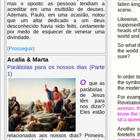
mas o oposto: as pessoas tendiam a
fallen kin
acreditar em uma multidão de deuses.
scene.
Ademais, Paulo, em uma ocasião, notou
Likewise,
que um altar dedicado a um deus
supposedl
desconhecido havia sido feito, certamente
heads of t
por medo de esquecer de venerar uma
world and
divindade.
So what d
(Prosseguir)
the world 
sure?
Acalia & Marta
Parábolas para os nossos dias (Parte
1)
In order 
O
the symbo
que as
the modern
parábolas
de Jesus
For examp
têm para
Revelatio
nos dizer?
woman, the
Eles estão
know the l
sit a que
Another s
foretells
relacionados aos nossos dias? Primeiro,