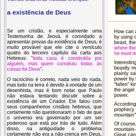
a existência de Deus
Se um cristão, e especialmente uma
How can a
Testemunha de Jeová, é convidado a
by using 
apresentar provas da existência de Deus, é
beast, th
muito provável que ele cite o versículo
where the 
quatro do terceiro capítulo da carta aos
he must re
Hebreus:
"
toda casa é construída por
Interestin
alguém, mas quem construiu todas as
beastly m
coisas foi Deus
".
plainly sa
power by 
O raciocínio é correto, nada veio do nada,
“fallen” 
mas tudo na terra é devido à vontade de um
the angel 
desenhista, mas é bom notar que Paulo
power.
não estava tentando discutir sobre a
existência de um Criador. Ele falou com
According
seus companheiros cristãos hebreus, que
prophecy
certamente não questionaram o fato de que
mountain”
o universo era governado por um ser
poderoso que está por trás de tudo. Além
Of course,
disso, na antiguidade o problema
mountain-
certamente não era a não-crença em Deus,
Great can