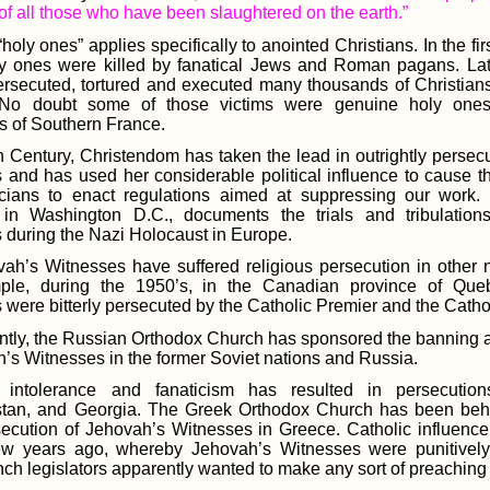
of all those who have been slaughtered on the earth.”
holy ones” applies specifically to anointed Christians. In the fi
ly ones were killed by fanatical Jews and Roman pagans. Lat
rsecuted, tortured and executed many thousands of Christia
. No doubt some of those victims were genuine holy one
 of Southern France.
th Century, Christendom has taken the lead in outrightly perse
 and has used her considerable political influence to cause 
icians to enact regulations aimed at suppressing our work.
in Washington D.C., documents the trials and tribulation
 during the Nazi Holocaust in Europe.
vah’s Witnesses have suffered religious persecution in other n
ple, during the 1950’s, in the Canadian province of Que
 were bitterly persecuted by the Catholic Premier and the Catho
ntly, the Russian Orthodox Church has sponsored the banning 
h’s Witnesses in the former Soviet nations and Russia.
s intolerance and fanaticism has resulted in persecutio
tan, and Georgia. The Greek Orthodox Church has been beh
secution of Jehovah’s Witnesses in Greece. Catholic influenc
ew years ago, whereby Jehovah’s Witnesses were punitively 
ch legislators apparently wanted to make any sort of preaching 