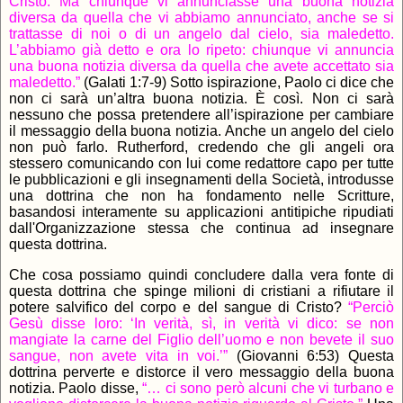
Cristo. Ma chiunque vi annunciasse una buona notizia
diversa da quella che vi abbiamo annunciato, anche se si
trattasse di noi o di un angelo dal cielo, sia maledetto.
L’abbiamo già detto e ora lo ripeto: chiunque vi annuncia
una buona notizia diversa da quella che avete accettato sia
maledetto.”
(Galati 1:7-9) Sotto ispirazione, Paolo ci dice che
non ci sarà un’altra buona notizia. È così. Non ci sarà
nessuno che possa pretendere all’ispirazione per cambiare
il messaggio della buona notizia. Anche un angelo del cielo
non può farlo. Rutherford, credendo che gli angeli ora
stessero comunicando con lui come redattore capo per tutte
le pubblicazioni e gli insegnamenti della Società, introdusse
una dottrina che non ha fondamento nelle Scritture,
basandosi interamente su applicazioni antitipiche ripudiati
dall'Organizzazione stessa che continua ad insegnare
questa dottrina.
Che cosa possiamo quindi concludere dalla vera fonte di
questa dottrina che spinge milioni di cristiani a rifiutare il
potere salvifico del corpo e del sangue di Cristo?
“Perciò
Gesù disse loro: ‘In verità, sì, in verità vi dico: se non
mangiate la carne del Figlio dell’uomo e non bevete il suo
sangue, non avete vita in voi.’”
(Giovanni 6:53) Questa
dottrina perverte e distorce il vero messaggio della buona
notizia. Paolo disse,
“… ci sono però alcuni che vi turbano e