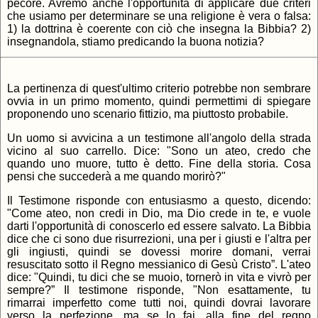
pecore. Avremo anche l'opportunità di applicare due criteri
che usiamo per determinare se una religione è vera o falsa:
1) la dottrina è coerente con ciò che insegna la Bibbia? 2)
insegnandola, stiamo predicando la buona notizia?
La pertinenza di quest'ultimo criterio potrebbe non sembrare
ovvia in un primo momento, quindi permettimi di spiegare
proponendo uno scenario fittizio, ma piuttosto probabile.
Un uomo si avvicina a un testimone all'angolo della strada
vicino al suo carrello. Dice: "Sono un ateo, credo che
quando uno muore, tutto è detto. Fine della storia. Cosa
pensi che succederà a me quando morirò?"
Il Testimone risponde con entusiasmo a questo, dicendo:
"Come ateo, non credi in Dio, ma Dio crede in te, e vuole
darti l'opportunità di conoscerlo ed essere salvato. La Bibbia
dice che ci sono due risurrezioni, una per i giusti e l'altra per
gli ingiusti, quindi se dovessi morire domani, verrai
resuscitato sotto il Regno messianico di Gesù Cristo”. L'ateo
dice: "Quindi, tu dici che se muoio, tornerò in vita e vivrò per
sempre?” Il testimone risponde, "Non esattamente, tu
rimarrai imperfetto come tutti noi, quindi dovrai lavorare
verso la perfezione, ma se lo fai, alla fine del regno