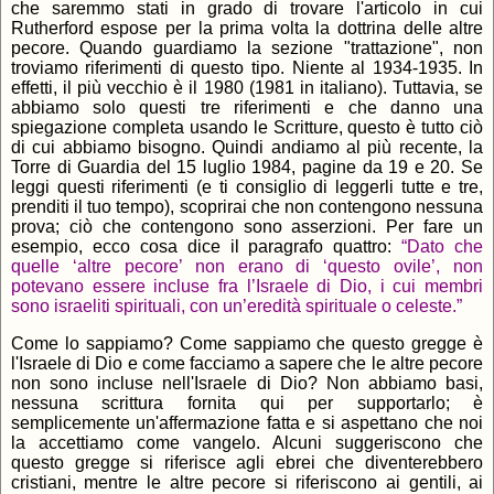
che saremmo stati in grado di trovare l'articolo in cui
Rutherford espose per la prima volta la dottrina delle altre
pecore. Quando guardiamo la sezione "trattazione", non
troviamo riferimenti di questo tipo. Niente al 1934-1935. In
effetti, il più vecchio è il 1980 (1981 in italiano). Tuttavia, se
abbiamo solo questi tre riferimenti e che danno una
spiegazione completa usando le Scritture, questo è tutto ciò
di cui abbiamo bisogno. Quindi andiamo al più recente, la
Torre di Guardia del 15 luglio 1984, pagine da 19 e 20. Se
leggi questi riferimenti (e ti consiglio di leggerli tutte e tre,
prenditi il ​​tuo tempo), scoprirai che non contengono nessuna
prova; ciò che contengono sono asserzioni. Per fare un
esempio, ecco cosa dice il paragrafo quattro:
“Dato che
quelle ‘altre pecore’ non erano di ‘questo ovile’, non
potevano essere incluse fra l’Israele di Dio, i cui membri
sono israeliti spirituali, con un’eredità spirituale o celeste.”
Come lo sappiamo? Come sappiamo che questo gregge è
l'Israele di Dio e come facciamo a sapere che le altre pecore
non sono incluse nell'Israele di Dio? Non abbiamo basi,
nessuna scrittura fornita qui per supportarlo; è
semplicemente un'affermazione fatta e si aspettano che noi
la accettiamo come vangelo. Alcuni suggeriscono che
questo gregge si riferisce agli ebrei che diventerebbero
cristiani, mentre le altre pecore si riferiscono ai gentili, ai