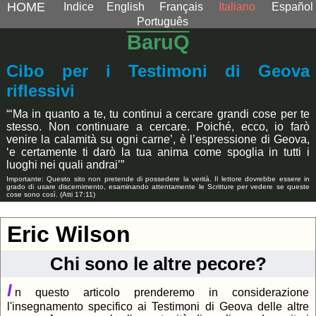
HOME
Indice
English
Français
Italiano
Español
Português
BaruQ
Cibo per i Testimoni di Geova
riflessivi
“‘Ma in quanto a te, tu continui a cercare grandi cose per te
stesso. Non continuare a cercare. Poiché, ecco, io farò
venire la calamità su ogni carne’, è l’espressione di Geova,
‘e certamente ti darò la tua anima come spoglia in tutti i
luoghi nei quali andrai’”
Importante: Questo sito non pretende di possedere la verità. Il lettore dovrebbe essere in
grado di usare discernimento, esaminando attentamente le Scritture per vedere se queste
cose sono così. (Atti 17:11)
Eric Wilson
Chi sono le altre pecore?
I
n questo articolo prenderemo in considerazione
l'insegnamento specifico ai Testimoni di Geova delle altre