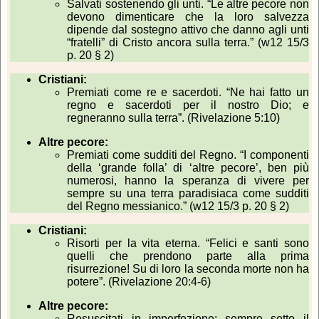
Salvati sostenendo gli unti. “Le altre pecore non
devono dimenticare che la loro salvezza
dipende dal sostegno attivo che danno agli unti
“fratelli” di Cristo ancora sulla terra.” (w12 15/3
p. 20 § 2)
Cristiani:
Premiati come re e sacerdoti. “Ne hai fatto un
regno e sacerdoti per il nostro Dio; e
regneranno sulla terra”. (Rivelazione 5:10)
Altre pecore:
Premiati come sudditi del Regno. “I componenti
della ‘grande folla’ di ‘altre pecore’, ben più
numerosi, hanno la speranza di vivere per
sempre su una terra paradisiaca come sudditi
del Regno messianico.” (w12 15/3 p. 20 § 2)
Cristiani:
Risorti per la vita eterna. “Felici e santi sono
quelli che prendono parte alla prima
risurrezione! Su di loro la seconda morte non ha
potere”. (Rivelazione 20:4-6)
Altre pecore:
Resuscitati in imperfezione; sempre sotto il