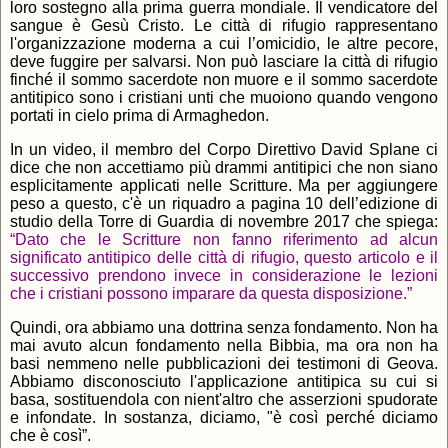
loro sostegno alla prima guerra mondiale. Il vendicatore del
sangue è Gesù Cristo. Le città di rifugio rappresentano
l'organizzazione moderna a cui l’omicidio, le altre pecore,
deve fuggire per salvarsi. Non può lasciare la città di rifugio
finché il sommo sacerdote non muore e il sommo sacerdote
antitipico sono i cristiani unti che muoiono quando vengono
portati in cielo prima di Armaghedon.
In un video, il membro del Corpo Direttivo David Splane ci
dice che non accettiamo più drammi antitipici che non siano
esplicitamente applicati nelle Scritture. Ma per aggiungere
peso a questo, c'è un riquadro a pagina 10 dell’edizione di
studio della Torre di Guardia di novembre 2017 che spiega:
“Dato che le Scritture non fanno riferimento ad alcun
significato antitipico delle città di rifugio, questo articolo e il
successivo prendono invece in considerazione le lezioni
che i cristiani possono imparare da questa disposizione.”
Quindi, ora abbiamo una dottrina senza fondamento. Non ha
mai avuto alcun fondamento nella Bibbia, ma ora non ha
basi nemmeno nelle pubblicazioni dei testimoni di Geova.
Abbiamo disconosciuto l'applicazione antitipica su cui si
basa, sostituendola con nient'altro che asserzioni spudorate
e infondate. In sostanza, diciamo, "è così perché diciamo
che è così”.