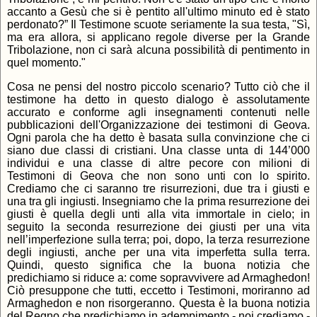
accanto a Gesù che si è pentito all'ultimo minuto ed è stato
perdonato?” Il Testimone scuote seriamente la sua testa, "Sì,
ma era allora, si applicano regole diverse per la Grande
Tribolazione, non ci sarà alcuna possibilità di pentimento in
quel momento."
Cosa ne pensi del nostro piccolo scenario? Tutto ciò che il
testimone ha detto in questo dialogo è assolutamente
accurato e conforme agli insegnamenti contenuti nelle
pubblicazioni dell'Organizzazione dei testimoni di Geova.
Ogni parola che ha detto è basata sulla convinzione che ci
siano due classi di cristiani. Una classe unta di 144’000
individui e una classe di altre pecore con milioni di
Testimoni di Geova che non sono unti con lo spirito.
Crediamo che ci saranno tre risurrezioni, due tra i giusti e
una tra gli ingiusti. Insegniamo che la prima resurrezione dei
giusti è quella degli unti alla vita immortale in cielo; in
seguito la seconda resurrezione dei giusti per una vita
nell’imperfezione sulla terra; poi, dopo, la terza resurrezione
degli ingiusti, anche per una vita imperfetta sulla terra.
Quindi, questo significa che la buona notizia che
predichiamo si riduce a: come sopravvivere ad Armaghedon!
Ciò presuppone che tutti, eccetto i Testimoni, moriranno ad
Armaghedon e non risorgeranno. Questa è la buona notizia
del Regno che predichiamo in adempimento - noi crediamo -