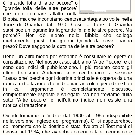
è "grande folla di altre pecore" o
"grande folla delle altre pecore"
che non compare affatto nella
Bibbia, ma che incontriamo centosettantaquattro volte nella
Torre di Guardia dal 1970. Così, la Torre di Guardia
stabilisce un legame tra la grande folla e le altre pecore. Ma
perché? Non c'è niente nella Bibbia che collega
direttamente questi due gruppi. Quindi da dove l'hanno
preso? Dove traggono la dottrina delle altre pecore?
Bene, un altro modo per scoprirlo è consultare le opere di
consultazione. Nel nostro caso, abbiamo “Altre Pecore" e ci
sono due indici di pubblicazione. Il più recente copre gli
ultimi trent’anni. Andremo là e cercheremo la sezione
“trattazione” perché ogni dottrina principale è coperta da una
rubrica di trattazione che indica vari articoli in periodici e libri
in cui l'argomento è completamente discusso,
completamente esposto e spiegato. Ma non troviamo nulla
sotto "Altre pecore" e nell'ultimo indice non esiste una
rubrica di trattazione.
Quindi torniamo all'indice dal 1930 al 1985 (disponibile
nella versione inglese del programma). Ci si aspetterebbe,
dal momento che la dottrina è stata rivelata ai Testimoni di
Geova nel 1934, che avrebbe contenuto tale riferimento e