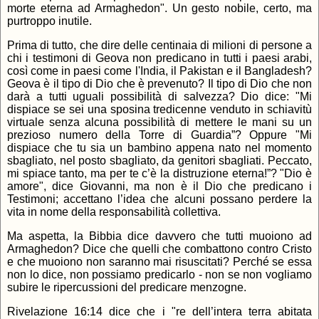
morte eterna ad Armaghedon". Un gesto nobile, certo, ma
purtroppo inutile.
Prima di tutto, che dire delle centinaia di milioni di persone a
chi i testimoni di Geova non predicano in tutti i paesi arabi,
così come in paesi come l'India, il Pakistan e il Bangladesh?
Geova è il tipo di Dio che è prevenuto? Il tipo di Dio che non
darà a tutti uguali possibilità di salvezza? Dio dice: "Mi
dispiace se sei una sposina tredicenne venduto in schiavitù
virtuale senza alcuna possibilità di mettere le mani su un
prezioso numero della Torre di Guardia”? Oppure "Mi
dispiace che tu sia un bambino appena nato nel momento
sbagliato, nel posto sbagliato, da genitori sbagliati. Peccato,
mi spiace tanto, ma per te c’è la distruzione eterna!”? "Dio è
amore", dice Giovanni, ma non è il Dio che predicano i
Testimoni; accettano l’idea che alcuni possano perdere la
vita in nome della responsabilità collettiva.
Ma aspetta, la Bibbia dice davvero che tutti muoiono ad
Armaghedon? Dice che quelli che combattono contro Cristo
e che muoiono non saranno mai risuscitati? Perché se essa
non lo dice, non possiamo predicarlo - non se non vogliamo
subire le ripercussioni del predicare menzogne.
Rivelazione 16:14 dice che i "re dell’intera terra abitata