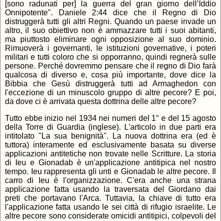
[sono radunati per] la guerra del gran giorno dell’Iddio
Onnipotente". Daniele 2:44 dice che il Regno di Dio
distruggerà tutti gli altri Regni. Quando un paese invade un
altro, il suo obiettivo non è ammazzare tutti i suoi abitanti,
ma piuttosto eliminare ogni opposizione al suo dominio.
Rimuoverà i governanti, le istituzioni governative, i poteri
militari e tutti coloro che si opporranno, quindi regnerà sulle
persone. Perché dovremmo pensare che il regno di Dio farà
qualcosa di diverso e, cosa più importante, dove dice la
Bibbia che Gesù distruggerà tutti ad Armaghedon con
l'eccezione di un minuscolo gruppo di altre pecore? E poi,
da dove ci è arrivata questa dottrina delle altre pecore?
Tutto ebbe inizio nel 1934 nei numeri del 1° e del 15 agosto
della Torre di Guardia (inglese). L'articolo in due parti era
intitolato "La sua benignità". La nuova dottrina era (ed è
tuttora) interamente ed esclusivamente basata su diverse
applicazioni antitetiche non trovate nelle Scritture. La storia
di Ieu e Gionadab è un'applicazione antitipica nel nostro
tempo. Ieu rappresenta gli unti e Gionadab le altre pecore. Il
carro di Ieu è l'organizzazione. C'era anche una strana
applicazione fatta usando la traversata del Giordano dai
preti che portavano l'Arca. Tuttavia, la chiave di tutto era
l'applicazione fatta usando le sei città di rifugio israelite. Le
altre pecore sono considerate omicidi antitipici, colpevoli del