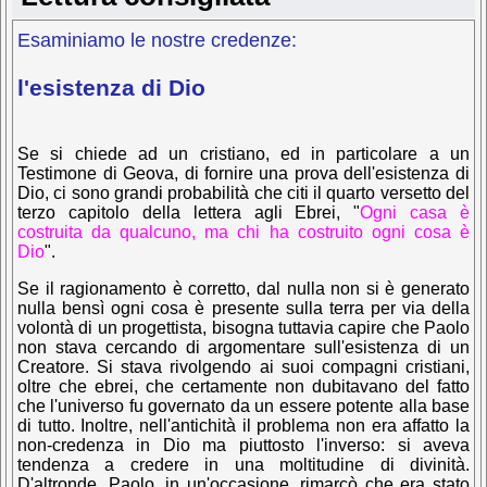
Esaminiamo le nostre credenze:
l'esistenza di Dio
Se si chiede ad un cristiano, ed in particolare a un
Testimone di Geova, di fornire una prova dell'esistenza di
Dio, ci sono grandi probabilità che citi il quarto versetto del
terzo capitolo della lettera agli Ebrei,
"
Ogni casa è
costruita da qualcuno, ma chi ha costruito ogni cosa è
Dio
".
Se il ragionamento è corretto, dal nulla non si è generato
nulla bensì ogni cosa è presente sulla terra per via della
volontà di un progettista, bisogna tuttavia capire che Paolo
non stava cercando di argomentare sull'esistenza di un
Creatore. Si stava rivolgendo ai suoi compagni cristiani,
oltre che ebrei, che certamente non dubitavano del fatto
che l'universo fu governato da un essere potente alla base
di tutto. Inoltre, nell'antichità il problema non era affatto la
non-credenza in Dio ma piuttosto l'inverso: si aveva
tendenza a credere in una moltitudine di divinità.
D'altronde, Paolo, in un'occasione, rimarcò che era stato