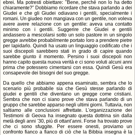
ebrei. Ma potresti obiettare: "Bene, perché non lo ha detto
chiaramente?" Dobbiamo ricordare che stava parlando a dei
Giudei e che gli Giudei odiavano i gentili, specialmente i
romani. Un giudeo non mangiava con un gentile, non voleva
avere avere relazione con un gentile: aveva una contatto
minimo con i gentili. Suggerire che Giudei e gentili
andassero a mescolarsi sotto un solo pastore in un singolo
gregge avrebbe probabilmente portato loro a prendere pietre
per lapidarlo. Quindi ha usato un linguaggio codificato che i
suoi discepoli sarebbero stati in grado di capire quando
sarebbe giunto il momento. Persino i suoi discepoli non
hanno capito questa nuova verità e ci sono voluti alcuni anni
prima che potessero cimentarsi con essa. Quindi Gesù era
consapevole dei bisogni del suo gregge.
Da quello che abbiamo appena esaminato, sembra che lo
scenario più probabile sia che Gesù stesse parlando di
giudei e gentili che diventano un gregge come cristiani.
Sembra che non ci siano prove che stava parlando di un
gruppo che sarebbe apparso negli ultimi giorni. Tuttavia, non
saltiamo alle conclusioni affrettate. L'organizzazione dei
Testimoni di Geova ha insegnato questa dottrina sin dalla
metà degli anni '30, più di ottant’anni. Forse ha trovato prove
che ci sono sfuggite. Per essere onesti, proviamo un
confronto fianco a fianco di ciò che la Bibbia insegna è la