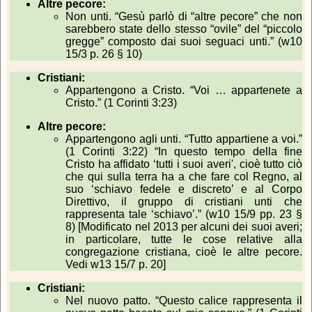
Altre pecore:
Non unti. “Gesù parlò di “altre pecore” che non
sarebbero state dello stesso “ovile” del “piccolo
gregge” composto dai suoi seguaci unti.” (w10
15/3 p. 26 § 10)
Cristiani:
Appartengono a Cristo. “Voi … appartenete a
Cristo.” (1 Corinti 3:23)
Altre pecore:
Appartengono agli unti. “Tutto appartiene a voi.”
(1 Corinti 3:22) “In questo tempo della fine
Cristo ha affidato ‘tutti i suoi averi', cioè tutto ciò
che qui sulla terra ha a che fare col Regno, al
suo ‘schiavo fedele e discreto’ e al Corpo
Direttivo, il gruppo di cristiani unti che
rappresenta tale ‘schiavo’.” (w10 15/9 pp. 23 §
8) [Modificato nel 2013 per alcuni dei suoi averi;
in particolare, tutte le cose relative alla
congregazione cristiana, cioè le altre pecore.
Vedi w13 15/7 p. 20]
Cristiani:
Nel nuovo patto. “Questo calice rappresenta il