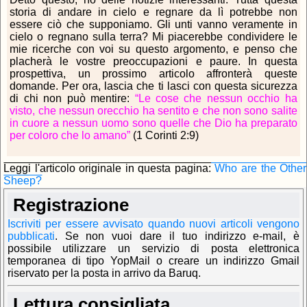
storia di andare in cielo e regnare da lì potrebbe non
essere ciò che supponiamo. Gli unti vanno veramente in
cielo o regnano sulla terra? Mi piacerebbe condividere le
mie ricerche con voi su questo argomento, e penso che
placherà le vostre preoccupazioni e paure. In questa
prospettiva, un prossimo articolo affronterà queste
domande. Per ora, lascia che ti lasci con questa sicurezza
di chi non può mentire:
“Le cose che nessun occhio ha
visto, che nessun orecchio ha sentito e che non sono salite
in cuore a nessun uomo sono quelle che Dio ha preparato
per coloro che lo amano”
(1 Corinti 2:9)
Leggi l'articolo originale in questa pagina:
Who are the Other
Sheep?
Registrazione
Iscriviti per essere avvisato quando nuovi articoli vengono
pubblicati
.
Se non vuoi dare il tuo indirizzo e-mail, è
possibile utilizzare un servizio di posta elettronica
temporanea di tipo YopMail o creare un indirizzo Gmail
riservato per la posta in arrivo da Baruq.
Lettura consigliata