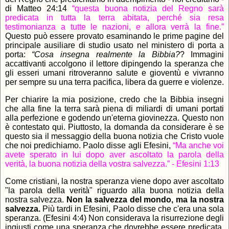
di Matteo 24:14
“questa buona notizia del Regno sarà
predicata in tutta la terra abitata, perché sia resa
testimonianza a tutte le nazioni, e allora verrà la fine.”
Questo può essere provato esaminando le prime pagine del
principale ausiliare di studio usato nel ministero di porta a
porta:
“Cosa insegna realmente la Bibbia?
? Immagini
accattivanti accolgono il lettore dipingendo la speranza che
gli esseri umani ritroveranno salute e gioventù e vivranno
per sempre su una terra pacifica, libera da guerre e violenze.
Per chiarire la mia posizione, credo che la Bibbia insegni
che alla fine la terra sarà piena di miliardi di umani portati
alla perfezione e godendo un'eterna giovinezza. Questo non
è contestato qui. Piuttosto, la domanda da considerare è se
questo sia il messaggio della buona notizia che Cristo vuole
che noi predichiamo. Paolo disse agli Efesini,
“Ma anche voi
avete sperato in lui dopo aver ascoltato la parola della
verità, la buona notizia della vostra salvezza.” - Efesini 1:13
Come cristiani, la nostra speranza viene dopo aver ascoltato
"la parola della verità" riguardo alla buona notizia della
nostra salvezza.
Non la salvezza del mondo, ma la nostra
salvezza.
Più tardi in Efesini, Paolo disse che c'era una sola
speranza. (Efesini 4:4) Non considerava la risurrezione degli
ingiusti come una speranza che dovrebbe essere predicata.