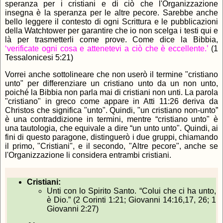
speranza per i cristiani e di ciò che l'Organizzazione
insegna è la speranza per le altre pecore. Sarebbe anche
bello leggere il contesto di ogni Scrittura e le pubblicazioni
della Watchtower per garantire che io non scelga i testi qui e
là per trasmetterli come prove. Come dice la Bibbia,
‘verificate ogni cosa e attenetevi a ciò che è eccellente.’
(1
Tessalonicesi 5:21)
Vorrei anche sottolineare che non userò il termine "cristiano
unto" per differenziare un cristiano unto da un non unto,
poiché la Bibbia non parla mai di cristiani non unti. La parola
"cristiano" in greco come appare in Atti 11:26 deriva da
Christos che significa "unto". Quindi, "un cristiano non-unto”
è una contraddizione in termini, mentre “cristiano unto" è
una tautologia, che equivale a dire “un unto unto". Quindi, ai
fini di questo paragone, distinguerò i due gruppi, chiamando
il primo, "Cristiani", e il secondo, "Altre pecore", anche se
l'Organizzazione li considera entrambi cristiani.
Cristiani:
Unti con lo Spirito Santo. “Colui che ci ha unto,
è Dio.” (2 Corinti 1:21; Giovanni 14:16,17, 26; 1
Giovanni 2:27)