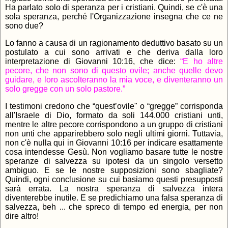
Ha parlato solo di speranza per i cristiani. Quindi, se c'è una
sola speranza, perché l'Organizzazione insegna che ce ne
sono due?
Lo fanno a causa di un ragionamento deduttivo basato su un
postulato a cui sono arrivati e che deriva dalla loro
interpretazione di Giovanni 10:16, che dice:
“E ho altre
pecore, che non sono di questo ovile; anche quelle devo
guidare, e loro ascolteranno la mia voce, e diventeranno un
solo gregge con un solo pastore.”
I testimoni credono che “quest’ovile" o “gregge” corrisponda
all'Israele di Dio, formato da soli 144.000 cristiani unti,
mentre le altre pecore corrispondono a un gruppo di cristiani
non unti che apparirebbero solo negli ultimi giorni. Tuttavia,
non c'è nulla qui in Giovanni 10:16 per indicare esattamente
cosa intendesse Gesù. Non vogliamo basare tutte le nostre
speranze di salvezza su ipotesi da un singolo versetto
ambiguo. E se le nostre supposizioni sono sbagliate?
Quindi, ogni conclusione su cui basiamo questi presupposti
sarà errata. La nostra speranza di salvezza intera
diventerebbe inutile. E se predichiamo una falsa speranza di
salvezza, beh ... che spreco di tempo ed energia, per non
dire altro!