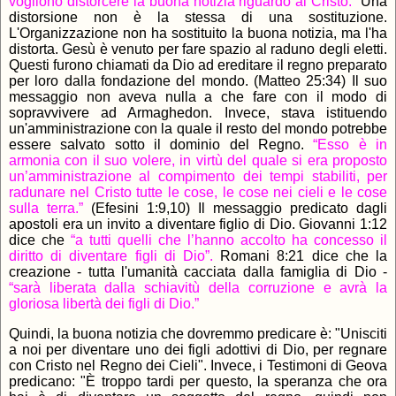
vogliono distorcere la buona notizia riguardo al Cristo.”
Una
distorsione non è la stessa di una sostituzione.
L'Organizzazione non ha sostituito la buona notizia, ma l'ha
distorta. Gesù è venuto per fare spazio al raduno degli eletti.
Questi furono chiamati da Dio ad ereditare il regno preparato
per loro dalla fondazione del mondo. (Matteo 25:34) Il suo
messaggio non aveva nulla a che fare con il modo di
sopravvivere ad Armaghedon. Invece, stava istituendo
un'amministrazione con la quale il resto del mondo potrebbe
essere salvato sotto il dominio del Regno.
“Esso è in
armonia con il suo volere, in virtù del quale si era proposto
un’amministrazione al compimento dei tempi stabiliti, per
radunare nel Cristo tutte le cose, le cose nei cieli e le cose
sulla terra.”
(Efesini 1:9,10) Il messaggio predicato dagli
apostoli era un invito a diventare figlio di Dio. Giovanni 1:12
dice che
“a tutti quelli che l’hanno accolto ha concesso il
diritto di diventare figli di Dio”.
Romani 8:21 dice che la
creazione - tutta l'umanità cacciata dalla famiglia di Dio -
“sarà liberata dalla schiavitù della corruzione e avrà la
gloriosa libertà dei figli di Dio.”
Quindi, la buona notizia che dovremmo predicare è: "Unisciti
a noi per diventare uno dei figli adottivi di Dio, per regnare
con Cristo nel Regno dei Cieli". Invece, i Testimoni di Geova
predicano: "È troppo tardi per questo, la speranza che ora