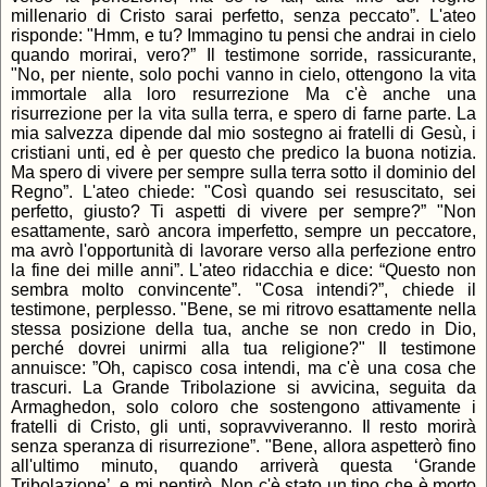
millenario di Cristo sarai perfetto, senza peccato”. L'ateo
risponde: "Hmm, e tu? Immagino tu pensi che andrai in cielo
quando morirai, vero?” Il testimone sorride, rassicurante,
"No, per niente, solo pochi vanno in cielo, ottengono la vita
immortale alla loro resurrezione Ma c'è anche una
risurrezione per la vita sulla terra, e spero di farne parte. La
mia salvezza dipende dal mio sostegno ai fratelli di Gesù, i
cristiani unti, ed è per questo che predico la buona notizia.
Ma spero di vivere per sempre sulla terra sotto il dominio del
Regno”. L'ateo chiede: "Così quando sei resuscitato, sei
perfetto, giusto? Ti aspetti di vivere per sempre?” "Non
esattamente, sarò ancora imperfetto, sempre un peccatore,
ma avrò l'opportunità di lavorare verso alla perfezione entro
la fine dei mille anni”. L'ateo ridacchia e dice: “Questo non
sembra molto convincente”. "Cosa intendi?”, chiede il
testimone, perplesso. "Bene, se mi ritrovo esattamente nella
stessa posizione della tua, anche se non credo in Dio,
perché dovrei unirmi alla tua religione?" Il testimone
annuisce: ”Oh, capisco cosa intendi, ma c'è una cosa che
trascuri. La Grande Tribolazione si avvicina, seguita da
Armaghedon, solo coloro che sostengono attivamente i
fratelli di Cristo, gli unti, sopravviveranno. Il resto morirà
senza speranza di risurrezione”. "Bene, allora aspetterò fino
all'ultimo minuto, quando arriverà questa ‘Grande
Tribolazione’, e mi pentirò. Non c'è stato un tipo che è morto