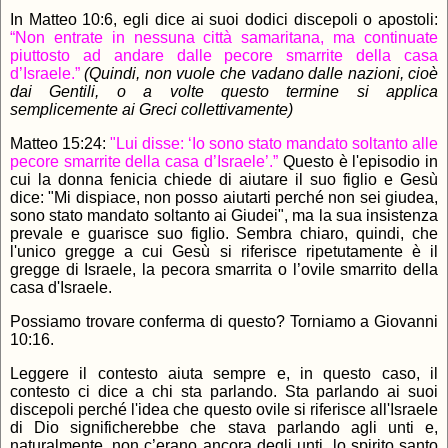
In Matteo 10:6, egli dice ai suoi dodici discepoli o apostoli:
“Non entrate in nessuna città samaritana, ma continuate
piuttosto ad andare dalle pecore smarrite della casa
d’Israele.”
(Quindi, non vuole che vadano dalle nazioni, cioè
dai Gentili, o a volte questo termine si applica
semplicemente ai Greci collettivamente)
Matteo 15:24:
"Lui disse: ‘Io sono stato mandato soltanto alle
pecore smarrite della casa d’Israele’.”
Questo è l'episodio in
cui la donna fenicia chiede di aiutare il suo figlio e Gesù
dice: "Mi dispiace, non posso aiutarti perché non sei giudea,
sono stato mandato soltanto ai Giudei", ma la sua insistenza
prevale e guarisce suo figlio. Sembra chiaro, quindi, che
l'unico gregge a cui Gesù si riferisce ripetutamente è il
gregge di Israele, la pecora smarrita o l’ovile smarrito della
casa d'Israele.
Possiamo trovare conferma di questo? Torniamo a Giovanni
10:16.
Leggere il contesto aiuta sempre e, in questo caso, il
contesto ci dice a chi sta parlando. Sta parlando ai suoi
discepoli perché l'idea che questo ovile si riferisce all'Israele
di Dio significherebbe che stava parlando agli unti e,
naturalmente, non c’erano ancora degli unti, lo spirito santo