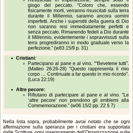
giogo del peccato. “Coloro che, essendo
fisicamente morti, verranno risuscitati sulla terra
durante il Millennio, saranno ancora uomini
imperfetti. Anche i superstiti della guerra di Dio
non saranno resi immediatamente perfetti e
senza peccato. Rimanendo fedeli a Dio durante
il Millennio, evidentemente i sopravvissuti sulla
terra progrediranno in modo graduale verso la
perfezione.” (w83 15/9 p. 31)
Cristiani:
Partecipano al pane e al vino. ““Bevetene tutti”.
(Matteo 26:26-28) “Questo rappresenta il mio
corpo … Continuate a far questo in mio ricordo”.
(Luca 22:19)
Altre pecore:
Rifiutano di partecipare al pane e al vino. “Le
‘altre pecore’ non prendono gli emblemi alla
Commemorazione.” (w06 15/2 pp. 22 § 7)
Nella lista sopra, probabilmente avrai notato che se ogni
affermazione sulla speranza per i cristiani era supportata
dalle Scritture, ogni insegnamento dell'Organizzazione sulle