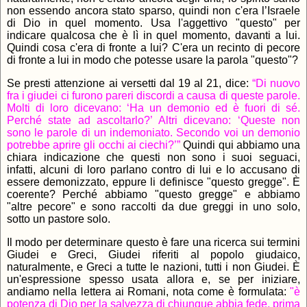
non essendo ancora stato sparso, quindi non c'era l’Israele
di Dio in quel momento. Usa l'aggettivo "questo" per
indicare qualcosa che è lì in quel momento, davanti a lui.
Quindi cosa c'era di fronte a lui? C'era un recinto di pecore
di fronte a lui in modo che potesse usare la parola "questo"?
Se presti attenzione ai versetti dal 19 al 21, dice:
“Di nuovo
fra i giudei ci furono pareri discordi a causa di queste parole.
Molti di loro dicevano: ‘Ha un demonio ed è fuori di sé.
Perché state ad ascoltarlo?’ Altri dicevano: ‘Queste non
sono le parole di un indemoniato. Secondo voi un demonio
potrebbe aprire gli occhi ai ciechi?’”
Quindi qui abbiamo una
chiara indicazione che questi non sono i suoi seguaci,
infatti, alcuni di loro parlano contro di lui e lo accusano di
essere demonizzato, eppure li definisce "questo gregge". È
coerente? Perché abbiamo "questo gregge" e abbiamo
"altre pecore" e sono raccolti da due greggi in uno solo,
sotto un pastore solo.
Il modo per determinare questo è fare una ricerca sui termini
Giudei e Greci, Giudei riferiti al popolo giudaico,
naturalmente, e Greci a tutte le nazioni, tutti i non Giudei. È
un'espressione spesso usata allora e, se per iniziare,
andiamo nella lettera ai Romani, nota come è formulata:
"è
potenza di Dio per la salvezza di chiunque abbia fede, prima