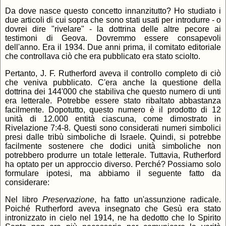
Da dove nasce questo concetto innanzitutto? Ho studiato i
due articoli di cui sopra che sono stati usati per introdurre - o
dovrei dire "rivelare" - la dottrina delle altre pecore ai
testimoni di Geova. Dovremmo essere consapevoli
dell'anno. Era il 1934. Due anni prima, il comitato editoriale
che controllava ciò che era pubblicato era stato sciolto.
Pertanto, J. F. Rutherford aveva il controllo completo di ciò
che veniva pubblicato. C'era anche la questione della
dottrina dei 144'000 che stabiliva che questo numero di unti
era letterale. Potrebbe essere stato ribaltato abbastanza
facilmente. Dopotutto, questo numero è il prodotto di 12
unità di 12.000 entità ciascuna, come dimostrato in
Rivelazione 7:4-8. Questi sono considerati numeri simbolici
presi dalle tribù simboliche di Israele. Quindi, si potrebbe
facilmente sostenere che dodici unità simboliche non
potrebbero produrre un totale letterale. Tuttavia, Rutherford
ha optato per un approccio diverso. Perché? Possiamo solo
formulare ipotesi, ma abbiamo il seguente fatto da
considerare:
Nel libro
Preservazione
, ha fatto un'assunzione radicale.
Poiché Rutherford aveva insegnato che Gesù era stato
intronizzato in cielo nel 1914, ne ha dedotto che lo Spirito