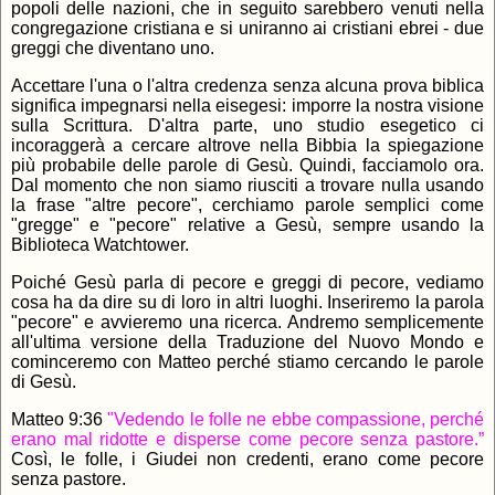
popoli delle nazioni, che in seguito sarebbero venuti nella
congregazione cristiana e si uniranno ai cristiani ebrei - due
greggi che diventano uno.
Accettare l'una o l'altra credenza senza alcuna prova biblica
significa impegnarsi nella eisegesi: imporre la nostra visione
sulla Scrittura. D'altra parte, uno studio esegetico ci
incoraggerà a cercare altrove nella Bibbia la spiegazione
più probabile delle parole di Gesù. Quindi, facciamolo ora.
Dal momento che non siamo riusciti a trovare nulla usando
la frase "altre pecore", cerchiamo parole semplici come
"gregge" e "pecore" relative a Gesù, sempre usando la
Biblioteca Watchtower.
Poiché Gesù parla di pecore e greggi di pecore, vediamo
cosa ha da dire su di loro in altri luoghi. Inseriremo la parola
"pecore" e avvieremo una ricerca. Andremo semplicemente
all'ultima versione della Traduzione del Nuovo Mondo e
cominceremo con Matteo perché stiamo cercando le parole
di Gesù.
Matteo 9:36
"Vedendo le folle ne ebbe compassione, perché
erano mal ridotte e disperse come pecore senza pastore.”
Così, le folle, i Giudei non credenti, erano come pecore
senza pastore.