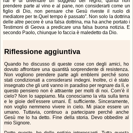
hai è di diventare un soggetto del regno, quindi non
prendere parte al vino e al pane, non considerarti come un
figlio di Dio, non pensare che Gesù riveste il ruolo di
mediatore per te.Quel tempo è passato”. Non solo la dottrina
delle altre pecore è una falsa dottrina, ma ha anche portato i
Testimoni di Geova a predicare una falsa buona notizia. E
secondo Paolo, chiunque lo faccia è maledetto da Dio.
Riflessione aggiuntiva
Quando ho discusso di queste cose con degli amici, ho
dovuto affrontare una quantità sorprendente di resistenza.
Non vogliono prendere parte agli emblemi perché sono
stati condizionati a considerarsi indegni. Inoltre, ci è stato
insegnato che gli unti vanno in paradiso per regnare da lì, e
questo pensiero non è attraente per molti di noi. Com’è il
cielo? Non lo sappiamo. Ma conosciamo la vita sulla terra
e le gioie dell'essere umani. È sufficiente. Sinceramente,
non voglio nemmeno vivere in cielo. Mi piace essere un
umano. Tuttavia, continuo a partecipare perché anche
Gesù me lo ha detto. Fine della storia. Devo obbedire al
mio Signore.
Detto questo, ho delle notizie interessanti. Tutta questa