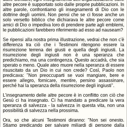
altre pecore è supportato solo dalle proprie pubblicazioni. In
altre parole, confrontiamo gli insegnamenti di Dio con le
dottrine degli uomini. Non pensi che se ci fosse anche un
solo versetto biblico che dichiarava le altre pecore come
amici di Dio o impediva loro di prendere parte agli emblemi,
le pubblicazioni farebbero riferimento ad esso ad nauseam?
Se ripensi alla nostra prima illustrazione, vedrai che non c'è
differenza tra ciò che i Testimoni ritengono essere la
risurrezione terrena dei giusti e quella degli ingiusti. La
risurrezione degli ingiusti non è una speranza che
predichiamo, ma una contingenza. Questo accadrà, che sia
sperato o meno. Quale ateo muore nella speranza di essere
risuscitato da un Dio in cui non crede? Così, Paolo non
predicava: "Non preoccuparti se vuoi mangiare, bere e
essere allegro, fornicare, mentire, persino assassinare,
perché hai la speranza della risurrezione degli ingiusti".
L’insegnamento delle altre pecore è in conflitto con ciò che
Gesù ci ha insegnato. Ci ha mandato a predicare la vera
speranza di salvezza - la salvezza in questa vita, non una
possibilità di salvezza nella prossima.
Ora, so che alcuni Testimoni diranno: "Non sei onesto.
Stiamo predicando per salvare miliardi di persone dalla