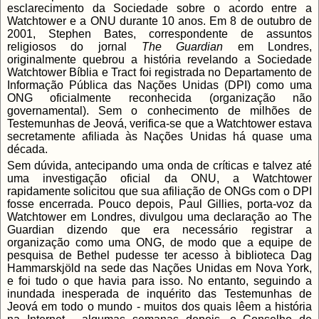
esclarecimento da Sociedade sobre o acordo entre a
Watchtower e a ONU durante 10 anos. Em 8 de outubro de
2001, Stephen Bates, correspondente de assuntos
religiosos do jornal
The Guardian
em Londres,
originalmente quebrou a história revelando a Sociedade
Watchtower Bíblia e Tract foi registrada no Departamento de
Informação Pública das Nações Unidas (DPI) como uma
ONG oficialmente reconhecida (organização não
governamental). Sem o conhecimento de milhões de
Testemunhas de Jeová, verifica-se que a Watchtower estava
secretamente afiliada às Nações Unidas há quase uma
década.
Sem dúvida, antecipando uma onda de críticas e talvez até
uma investigação oficial da ONU, a Watchtower
rapidamente solicitou que sua afiliação de ONGs com o DPI
fosse encerrada. Pouco depois, Paul Gillies, porta-voz da
Watchtower em Londres, divulgou uma declaração ao The
Guardian dizendo que era necessário registrar a
organização como uma ONG, de modo que a equipe de
pesquisa de Bethel pudesse ter acesso à biblioteca Dag
Hammarskjöld na sede das Nações Unidas em Nova York,
e foi tudo o que havia para isso. No entanto, seguindo a
inundada inesperada de inquérito das Testemunhas de
Jeová em todo o mundo - muitos dos quais lêem a história