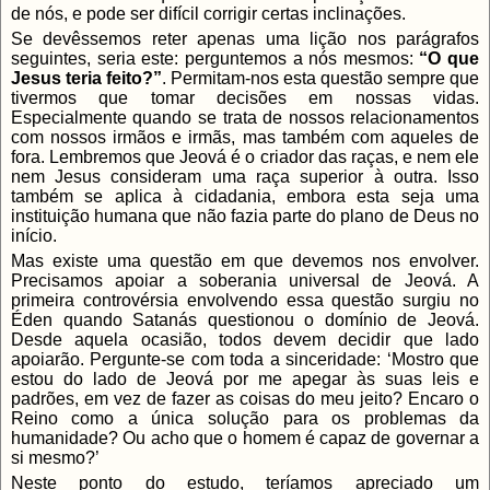
de nós, e pode ser difícil corrigir certas inclinações.
Se devêssemos reter apenas uma lição nos parágrafos
seguintes, seria este: perguntemos a nós mesmos:
“O que
Jesus teria feito?”
. Permitam-nos esta questão sempre que
tivermos que tomar decisões em nossas vidas.
Especialmente quando se trata de nossos relacionamentos
com nossos irmãos e irmãs, mas também com aqueles de
fora. Lembremos que Jeová é o criador das raças, e nem ele
nem Jesus consideram uma raça superior à outra. Isso
também se aplica à cidadania, embora esta seja uma
instituição humana que não fazia parte do plano de Deus no
início.
Mas existe uma questão em que devemos nos envolver.
Precisamos apoiar a soberania universal de Jeová. A
primeira controvérsia envolvendo essa questão surgiu no
Éden quando Satanás questionou o domínio de Jeová.
Desde aquela ocasião, todos devem decidir que lado
apoiarão. Pergunte-se com toda a sinceridade: ‘Mostro que
estou do lado de Jeová por me apegar às suas leis e
padrões, em vez de fazer as coisas do meu jeito? Encaro o
Reino como a única solução para os problemas da
humanidade? Ou acho que o homem é capaz de governar a
si mesmo?’
Neste ponto do estudo, teríamos apreciado um