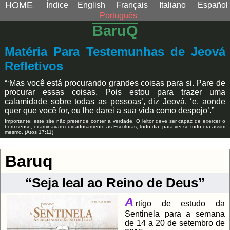
HOME
Índice
English
Français
Italiano
Español
Português
BaruQ
Matéria Para Testemunhas de Jeová
Refletivos
“‘Mas você está procurando grandes coisas para si. Pare de
procurar essas coisas. Pois estou para trazer uma
calamidade sobre todas as pessoas’, diz Jeová, ‘e, aonde
quer que você for, eu lhe darei a sua vida como despojo’.”
Importante: este site não pretende conter a verdade. O leitor deve ser capaz de exercer o
bom senso, examinavam cuidadosamente as Escrituras, todo dia, para ver se tudo era assim
mesmo. (Atos 17:11)
Baruq
“Seja leal ao Reino de Deus”
A
rtigo de estudo da
Sentinela para a semana
de 14 a 20 de setembro de