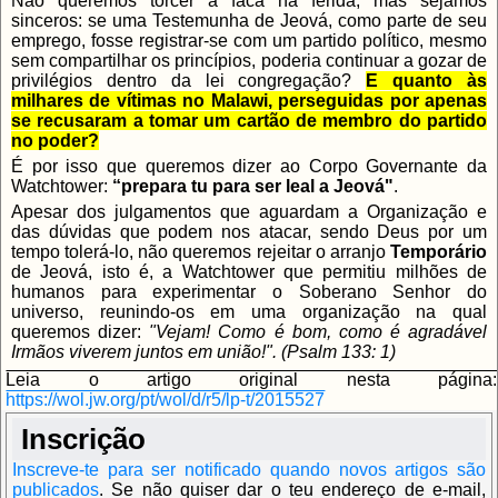
Não queremos torcer a faca na ferida, mas sejamos
sinceros: se uma Testemunha de Jeová, como parte de seu
emprego, fosse registrar-se com um partido político, mesmo
sem compartilhar os princípios, poderia continuar a gozar de
privilégios dentro da lei congregação?
E quanto às
milhares de vítimas no Malawi, perseguidas por apenas
se recusaram a tomar um cartão de membro do partido
no poder?
É por isso que queremos dizer ao Corpo Governante da
Watchtower:
“prepara tu para ser leal a Jeová"
.
Apesar dos julgamentos que aguardam a Organização e
das dúvidas que podem nos atacar, sendo Deus por um
tempo tolerá-lo, não queremos rejeitar o arranjo
Temporário
de Jeová, isto é, a Watchtower que permitiu milhões de
humanos para experimentar o Soberano Senhor do
universo, reunindo-os em uma organização na qual
queremos dizer:
"Vejam! Como é bom, como é agradável
Irmãos viverem juntos em união!". (Psalm 133: 1)
Leia o artigo original nesta página:
https://wol.jw.org/pt/wol/d/r5/lp-t/2015527
Inscrição
Inscreve-te para ser notificado quando novos artigos são
publicados
.
Se não quiser dar o teu endereço de e-mail,