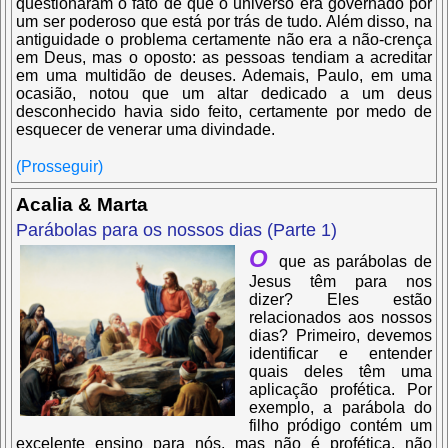
questionaram o fato de que o universo era governado por
um ser poderoso que está por trás de tudo. Além disso, na
antiguidade o problema certamente não era a não-crença
em Deus, mas o oposto: as pessoas tendiam a acreditar
em uma multidão de deuses. Ademais, Paulo, em uma
ocasião, notou que um altar dedicado a um deus
desconhecido havia sido feito, certamente por medo de
esquecer de venerar uma divindade.
(Prosseguir)
Acalia & Marta
Parábolas para os nossos dias (Parte 1)
O
que as parábolas de
Jesus têm para nos
dizer? Eles estão
relacionados aos nossos
dias? Primeiro, devemos
identificar e entender
quais deles têm uma
aplicação profética. Por
exemplo, a parábola do
filho pródigo contém um
excelente ensino para nós, mas não é profética, não