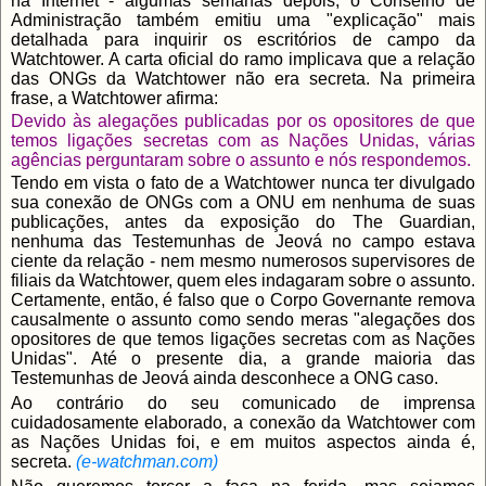
na Internet - algumas semanas depois, o Conselho de
Administração também emitiu uma "explicação" mais
detalhada para inquirir os escritórios de campo da
Watchtower. A carta oficial do ramo implicava que a relação
das ONGs da Watchtower não era secreta. Na primeira
frase, a Watchtower afirma:
Devido às alegações publicadas por os opositores de que
temos ligações secretas com as Nações Unidas, várias
agências perguntaram sobre o assunto e nós respondemos.
Tendo em vista o fato de a Watchtower nunca ter divulgado
sua conexão de ONGs com a ONU em nenhuma de suas
publicações, antes da exposição do The Guardian,
nenhuma das Testemunhas de Jeová no campo estava
ciente da relação - nem mesmo numerosos supervisores de
filiais da Watchtower, quem eles indagaram sobre o assunto.
Certamente, então, é falso que o Corpo Governante remova
causalmente o assunto como sendo meras "alegações dos
opositores de que temos ligações secretas com as Nações
Unidas". Até o presente dia, a grande maioria das
Testemunhas de Jeová ainda desconhece a ONG caso.
Ao contrário do seu comunicado de imprensa
cuidadosamente elaborado, a conexão da Watchtower com
as Nações Unidas foi, e em muitos aspectos ainda é,
secreta.
(e-watchman.com)